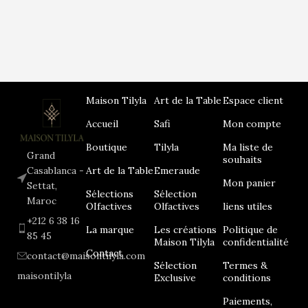
Maison Tilyla
Art de la Table
Espace client
Accueil
Safi
Mon compte
Boutique
Tilyla
Ma liste de
Grand
souhaits
Art de la Table
Emeraude
Casablanca -
Mon panier
Settat,
Sélections
Sélection
Maroc
OIfactives
Olfactives
liens utiles
+212 6 38 16
La marque
Les créations
Politique de
85 45
Maison Tilyla
confidentialité
Contact
contact@maisontilyla.com
Sélection
Termes &
maisontilyla
Exclusive
conditions
Paiements,