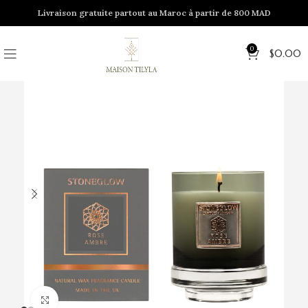
Livraison gratuite partout au Maroc à partir de 800 MAD
0
$
0.00
Click to enlarge