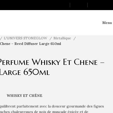
Login / Register
0
Wishlist
0
items
$
0.00
Menu
L'UNIVERS STONEGLOW
Metallique
 Chene – Reed Diffuser Large 650ml
Perfume Whisky Et Chene –
 Large 650ml
WHISKY ET CHÊNE
quilibrent parfaitement avec la douceur gourmande des figues
touches chaleureuses de noix de muscade épicée et de