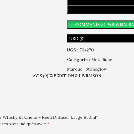
COMMANDER PAR WHATSA
USD ($)
UGS :
70427O
Catégorie :
Metallique
Marque :
Stoneglow
AVIS (0)
EXPÉDITION & LIVRAISON
ume Whisky Et Chene – Reed Diffuser Large 650ml”
*
ires sont indiqués avec