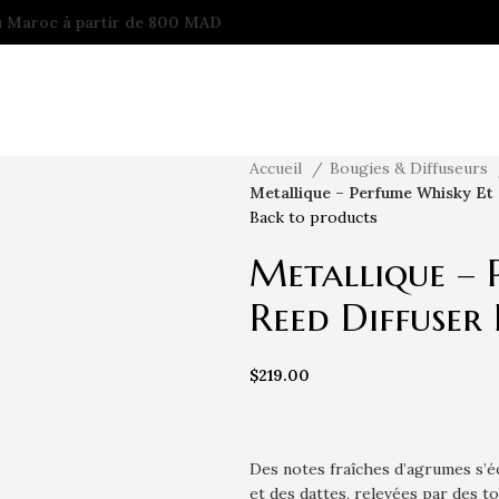
au Maroc à partir de 800 MAD
Accueil
Bougies & Diffuseurs
Metallique – Perfume Whisky Et
Back to products
Metallique – 
Reed Diffuser
$
219.00
Des notes fraîches d’agrumes s’é
et des dattes, relevées par des 