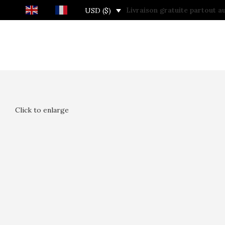
EN
FR
Search
Livraison gratuite partout 
USD ($)
Click to enlarge