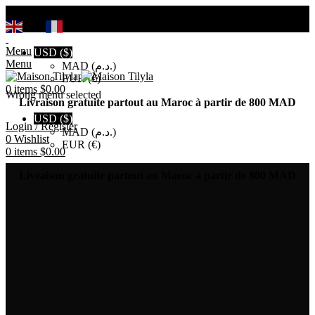
Search
EN
FR
Menu
USD ($)
Menu
MAD (د.م.)
EUR (€)
0
items
$
0.00
Wrong menu selected
Livraison gratuite partout au Maroc à partir de 800 MAD
USD ($)
Login / Register
MAD (د.م.)
0
Wishlist
EUR (€)
0
items
$
0.00
Livraison gratuite partout au Maroc à partir de 800 MAD