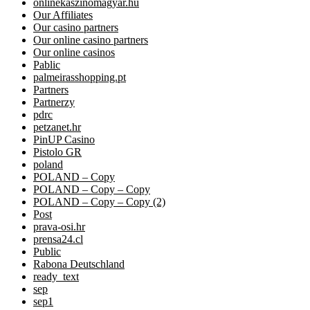
onlinekaszinomagyar.hu
Our Affiliates
Our casino partners
Our online casino partners
Our online casinos
Pablic
palmeirasshopping.pt
Partners
Partnerzy
pdrc
petzanet.hr
PinUP Casino
Pistolo GR
poland
POLAND – Copy
POLAND – Copy – Copy
POLAND – Copy – Copy (2)
Post
prava-osi.hr
prensa24.cl
Public
Rabona Deutschland
ready_text
sep
sep1