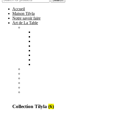
Accueil
Maison Tilyla
Notre savoir faire
Art de La Table
Catégories
Tout voir
Assiettes
Bols et Saladiers
Plats et Plateaux
Tasses, Verres et Mugs
Sucriers, Beurriers et Boites
Théières et Cafetières
Tajines et Soupières
All
products
Collection Safi
7 products
All
products
Collection Tilyla
6 products
All
products
Collection Émeraude
6 products
Collection Tilyla
(6)