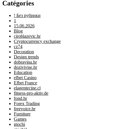
Catégories
! Без рубрики
1
15.06.2026
Blog
ciroblazevic.hr
Cryptocurrency exchange
cz74
Decoration
Design trends
dobravina.hr
dozivivise.hr
Education
efbet Casino
Efbet France
elagentecine.cl
fitness-pro-aktiv.de
fond.hr
Forex Trading
freevoice.hr
Furniture
Games
giochi