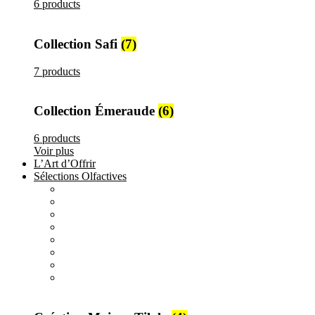
6 products
Collection Safi
(7)
7 products
Collection Émeraude
(6)
6 products
Voir plus
L’Art d’Offrir
Sélections Olfactives
All
products
Création Maison Tilyla
4 products
All
products
Nature's Gift
4 products
All
products
Elements
3 products
All
products
Metallique
15 products