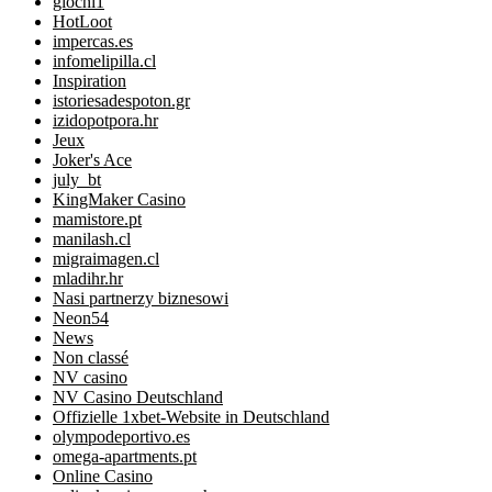
giochi1
HotLoot
impercas.es
infomelipilla.cl
Inspiration
istoriesadespoton.gr
izidopotpora.hr
Jeux
Joker's Ace
july_bt
KingMaker Casino
mamistore.pt
manilash.cl
migraimagen.cl
mladihr.hr
Nasi partnerzy biznesowi
Neon54
News
Non classé
NV casino
NV Casino Deutschland
Offizielle 1xbet-Website in Deutschland
olympodeportivo.es
omega-apartments.pt
Online Casino