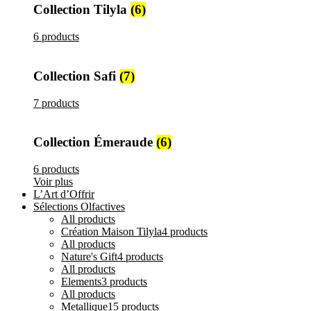
Collection Tilyla
(6)
6 products
Collection Safi
(7)
7 products
Collection Émeraude
(6)
6 products
Voir plus
L’Art d’Offrir
Sélections Olfactives
All
products
Création Maison Tilyla
4 products
All
products
Nature's Gift
4 products
All
products
Elements
3 products
All
products
Metallique
15 products