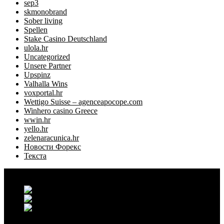
sep3
skmonobrand
Sober living
Spellen
Stake Casino Deutschland
ulola.hr
Uncategorized
Unsere Partner
Upspinz
Valhalla Wins
voxportal.hr
Wettigo Suisse – agenceapocope.com
Winhero casino Greece
wwin.hr
yello.hr
zelenaracunica.hr
Новости Форекс
Текста
Grand Casablanca - Settat, Maroc
+212 6 38 16 85 45
contact@maisontilyla.com
maisontilyla