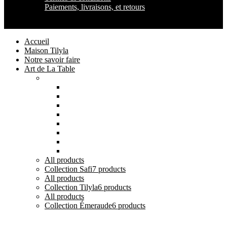
Paiements, livraisons, et retours
Maison Tilyla
2024 Copyrights
Accueil
Maison Tilyla
Notre savoir faire
Art de La Table
Catégories
Tout voir
Assiettes
Bols et Saladiers
Plats et Plateaux
Tasses, Verres et Mugs
Sucriers, Beurriers et Boites
Théières et Cafetières
Tajines et Soupières
All
products
Collection Safi
7 products
All
products
Collection Tilyla
6 products
All
products
Collection Émeraude
6 products