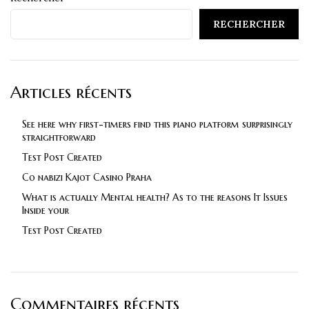
RECHERCHER
Articles récents
See here why first-timers find this piano platform surprisingly
straightforward
Test Post Created
Co nabizi Kajot Casino Praha
What is actually Mental health? As to the reasons It Issues
Inside your
Test Post Created
Commentaires récents