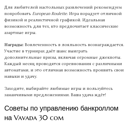
Для любителей настольных развлечений рекомендуем
попробовать
European Roulette
. Игра порадует отличной
физикой и реалистичной графикой. Идеальная
возможность для тех, кто предпочитает классические
азартные игры.
Награды:
Вовлеченность в лояльность вознаграждается.
Участие в турнирах даёт шанс выиграть
дополнительные призы, включая огромные джекпоты.
Каждый месяц проводятся соревнования с различными
автоматами, и это отличная возможность проявить свои
навыки и удачу.
Заходите, выбирайте любимые игры и пользуйтесь
заманчивыми предложениями. Ваша удача ждёт!
Советы по управлению банкроллом
на Vavada 30 com