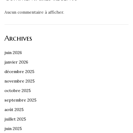
Aucun commentaire à afficher.
Archives
juin 2026
janvier 2026
décembre 2025
novembre 2025
octobre 2025
septembre 2025
août 2025
juillet 2025
juin 2025