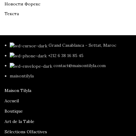
Новости Форекс
Текста
Grand Casablanca - Settat, Maroc
+212 6 38 16 85 45
contact@maisontilyla.com
maisontilyla
Maison Tilyla
Accueil
Boutique
Art de la Table
Sélections OIfactives