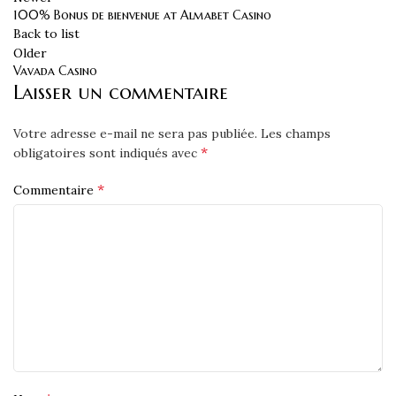
100% Bonus de bienvenue at Almabet Casino
Back to list
Older
Vavada Casino
Laisser un commentaire
Votre adresse e-mail ne sera pas publiée.
Les champs
*
obligatoires sont indiqués avec
*
Commentaire