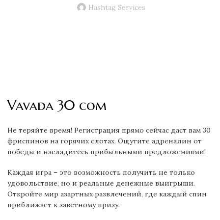
Hashtag Services
Vavada 30 com
Не теряйте время! Регистрация прямо сейчас даст вам 30
фриспинов на горячих слотах. Ощутите адреналин от
победы и насладитесь прибыльными предложениями!
Каждая игра – это возможность получить не только
удовольствие, но и реальные денежные выигрыши.
Откройте мир азартных развлечений, где каждый спин
приближает к заветному призу.