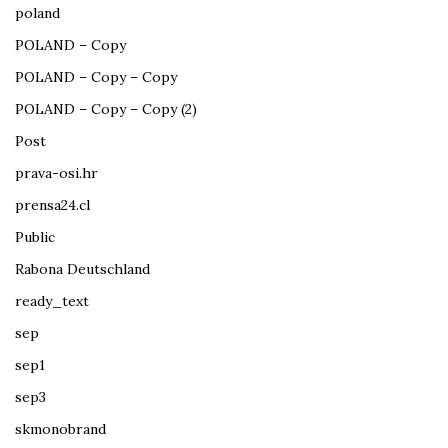
poland
POLAND – Copy
POLAND – Copy – Copy
POLAND – Copy – Copy (2)
Post
prava-osi.hr
prensa24.cl
Public
Rabona Deutschland
ready_text
sep
sep1
sep3
skmonobrand