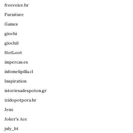
freevoice.hr
Furniture
Games
giochi
giochi1
HotLoot
impercas.es
infomelipilla.cl
Inspiration
istoriesadespoton.gr
izidopotpora.hr
Jeux
Joker's Ace
july_bt