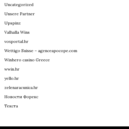
Uncategorized
Unsere Partner
Upspinz
Valhalla Wins
voxportal.hr
Wettigo Suisse – agenceapocope.com
Winhero casino Greece
wwin.hr
yello.hr
zelenaracunica.hr
Новости Форекс
Текста