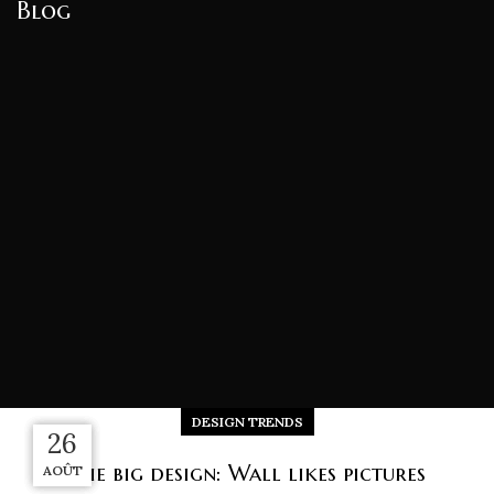
Blog
DESIGN TRENDS
26
27
27
27
The big design: Wall likes pictures
AOÛT
AOÛT
AOÛT
AOÛT