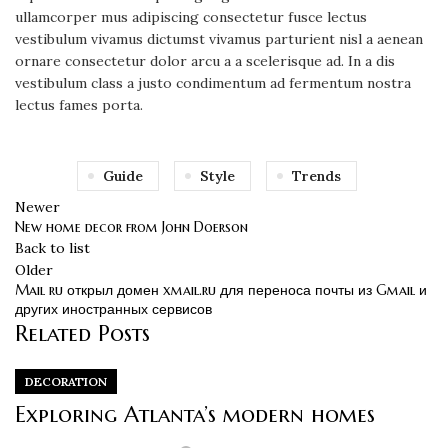
ullamcorper mus adipiscing consectetur fusce lectus
vestibulum vivamus dictumst vivamus parturient nisl a aenean
ornare consectetur dolor arcu a a scelerisque ad. In a dis
vestibulum class a justo condimentum ad fermentum nostra
lectus fames porta.
Guide
Style
Trends
Newer
New home decor from John Doerson
Back to list
Older
Mail ru открыл домен xmail.ru для переноса почты из Gmail и
других иностранных сервисов
Related Posts
DECORATION
Exploring Atlanta’s modern homes