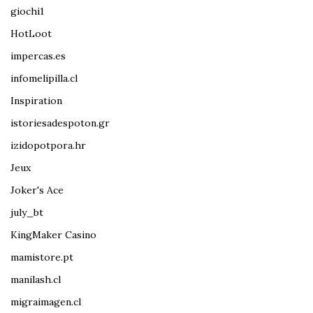
giochi1
HotLoot
impercas.es
infomelipilla.cl
Inspiration
istoriesadespoton.gr
izidopotpora.hr
Jeux
Joker's Ace
july_bt
KingMaker Casino
mamistore.pt
manilash.cl
migraimagen.cl