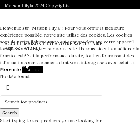
Maison Tilyla
2024 Copyrights
Bienvenue sur "Maison Tilyla" ! Pour vous offrir la meilleure
expérience possible, notre site utilise des cookies. Les cookies
sont de petits fichiers texte qui sont stockés sur votre appareil
ACCUEIL
MAISON TILYLA
NOTRE SAVOIR FAIRE
lorsque vous naviguez sur notre site. Ils nous aident à améliorer la
ART DE LA TABLE
fonctionnalité et la performance du site, tout en fournissant des
Catégories
informations sur la manière dont vous interagissez avec celui-ci.
Tout voir
More info
Accept
No data found.
Assiettes
Bols et Saladiers
Plats et Plateaux
Tasses, Verres et Mugs
Search
Sucriers, Beurriers et Boites
Start typing to see products you are looking for.
Théières et Cafetières