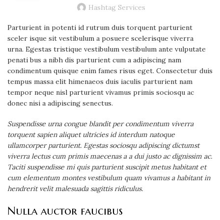
Hashtag Services
Parturient in potenti id rutrum duis torquent parturient
sceler isque sit vestibulum a posuere scelerisque viverra
urna. Egestas tristique vestibulum vestibulum ante vulputate
penati bus a nibh dis parturient cum a adipiscing nam
condimentum quisque enim fames risus eget. Consectetur duis
tempus massa elit himenaeos duis iaculis parturient nam
tempor neque nisl parturient vivamus primis sociosqu ac
donec nisi a adipiscing senectus.
Suspendisse urna congue blandit per condimentum viverra
torquent sapien aliquet ultricies id interdum natoque
ullamcorper parturient. Egestas sociosqu adipiscing dictumst
viverra lectus cum primis maecenas a a dui justo ac dignissim ac.
Taciti suspendisse mi quis parturient suscipit metus habitant et
cum elementum montes vestibulum quam vivamus a habitant in
hendrerit velit malesuada sagittis ridiculus.
Nulla auctor faucibus