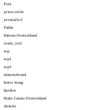
Post
prava-osi.hr
prensa24.cl
Public
Rabona Deutschland
ready_text
sep
sep1
sep3
skmonobrand
Sober living
Spellen
Stake Casino Deutschland
ulola.hr