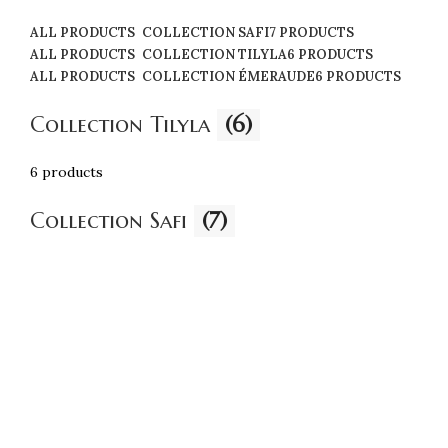
Tajines et Soupières
ALL
PRODUCTS
COLLECTION SAFI
7 PRODUCTS
ALL
PRODUCTS
COLLECTION TILYLA
6 PRODUCTS
ALL
PRODUCTS
COLLECTION ÉMERAUDE
6 PRODUCTS
Collection Tilyla
(6)
6 products
Collection Safi
(7)
7 products
Collection Émeraude
(6)
6 products
Voir plus
L’ART D’OFFRIR
SÉLECTIONS OLFACTIVES
ALL
PRODUCTS
CRÉATION MAISON TILYLA
4 PRODUCTS