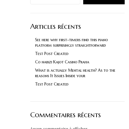
Articles récents
See here why first-timers find this piano
platform surprisingly straightforward
Test Post Created
Co nabizi Kajot Casino Praha
What is actually Mental health? As to the
reasons It Issues Inside your
Test Post Created
Commentaires récents
Aucun commentaire à afficher.