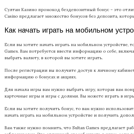
Султан Казино промокод бездепозитный бонус – это отли
Casino предлагает множество бонусов без депозита, кото
Как начать играть на мобильном устр
Если вы хотите начать играть на мобильном устройстве, т
Games. Вам потребуется ввести информацию о себе, включ
выбрать валюту, в которой вы хотите играть.
После регистрации вы получите доступ к личному кабинет
информацию о бонусах и акциях.
Для начала игры вам нужно выбрать игру, которая вам пон
карточные игры и игры с долями. Вы можете играть в игр
Если вы хотите получить бонус, то вам нужно использова
начать играть на мобильном устройстве и получить допо
Вам также нужно помнить, что Sultan Games предлагает ра