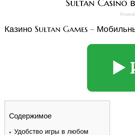
Sultan Casino 
Posted
Казино Sultan Games – Мобильн
▶️
Содержимое
Удобство игры в любом