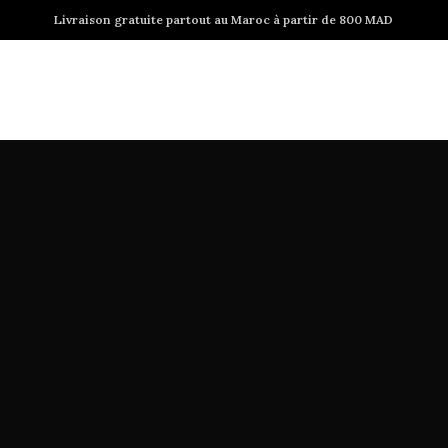
Livraison gratuite partout au Maroc à partir de 800 MAD