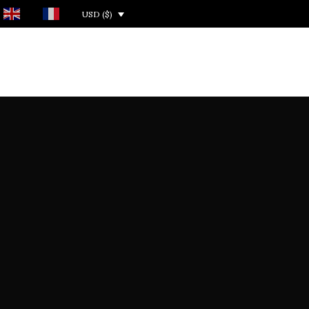
EN
FR
USD ($)