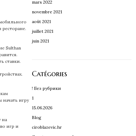
mars 2022
novembre 2021
août 2021
 мобильного
в ресторане.
juillet 2021
juin 2021
е Sulthan
равится.
ь ставки.
Catégories
тройствах.
! Без рубрики
окам
1
м начать игру
15.06.2026
Blog
 на
во игр и
ciroblazevic.hr