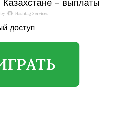
в Казахстане – выплаты
 by
Hashtag Services
ый доступ
 ИГРАТЬ