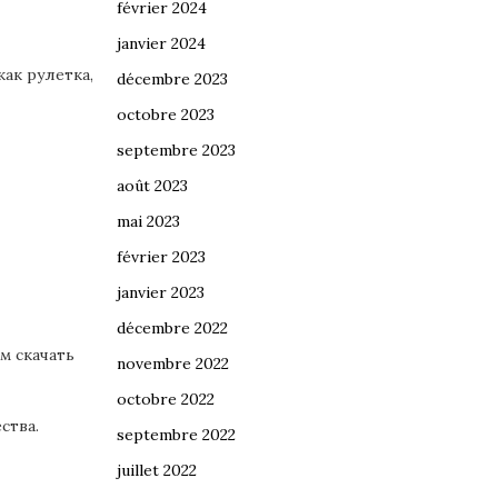
février 2024
janvier 2024
ак рулетка,
décembre 2023
octobre 2023
septembre 2023
août 2023
mai 2023
février 2023
janvier 2023
décembre 2022
м скачать
novembre 2022
octobre 2022
ства.
septembre 2022
juillet 2022