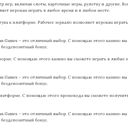
р игр, включая слоты, карточные игры, рулетку и другие. Вс
яет игрокам играть в любое время и в любом месте.
упа к платформе. Рабочее зеркало позволяет игрокам играть 
tan Games – это отличный выбор. С помощью этого казино вы
 бездепозитный бонус.
тформе. С помощью этого казино вы сможете играть в любые 
tan Games – это отличный выбор. С помощью этого казино вы
 бездепозитный бонус.
 платформе. С помощью этого промокода вы сможете получит
tan Games – это отличный выбор. С помощью этого казино вы
 бездепозитный бонус.