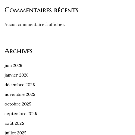
Commentaires récents
Aucun commentaire à afficher.
Archives
juin 2026
janvier 2026
décembre 2025
novembre 2025
octobre 2025
septembre 2025
août 2025
juillet 2025