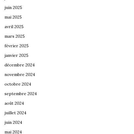
juin 2025
mai 2025
avril 2025
mars 2025
février 2025
janvier 2025
décembre 2024
novembre 2024
octobre 2024
septembre 2024
août 2024
juillet 2024
juin 2024
mai 2024