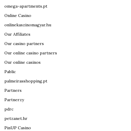
omega-apartments.pt
Online Casino
onlinekaszinomagyar.hu
Our Affiliates
Our casino partners
Our online casino partners
Our online casinos
Pablic
palmeirasshopping.pt
Partners
Partnerzy
pdrc
petzanet.hr
PinUP Casino