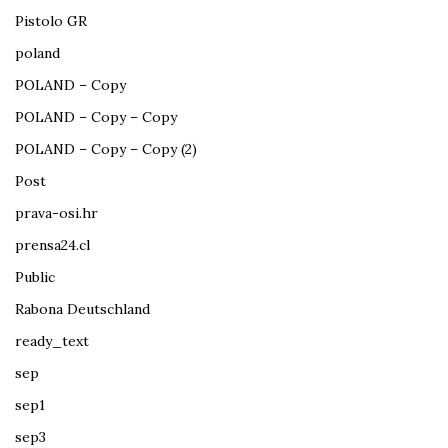
Pistolo GR
poland
POLAND – Copy
POLAND – Copy – Copy
POLAND – Copy – Copy (2)
Post
prava-osi.hr
prensa24.cl
Public
Rabona Deutschland
ready_text
sep
sep1
sep3