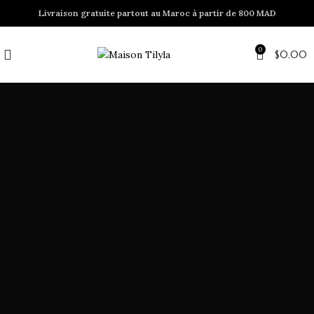
Livraison gratuite partout au Maroc à partir de 800 MAD
0
$
0.00