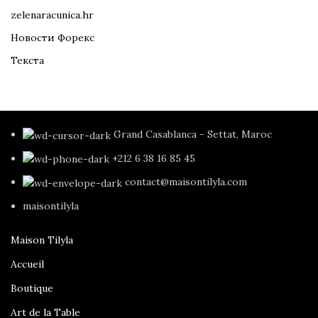
zelenaracunica.hr
Новости Форекс
Текста
Grand Casablanca - Settat, Maroc
+212 6 38 16 85 45
contact@maisontilyla.com
maisontilyla
Maison Tilyla
Accueil
Boutique
Art de la Table