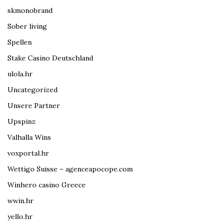
skmonobrand
Sober living
Spellen
Stake Casino Deutschland
ulola.hr
Uncategorized
Unsere Partner
Upspinz
Valhalla Wins
voxportal.hr
Wettigo Suisse – agenceapocope.com
Winhero casino Greece
wwin.hr
yello.hr