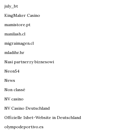
july_bt
KingMaker Casino
mamistore.pt
manilash.cl
migraimagen.cl
mladihr.hr
Nasi partnerzy biznesowi
Neon54
News
Non classé
NV casino
NV Casino Deutschland
Offizielle 1xbet-Website in Deutschland
olympodeportivo.es