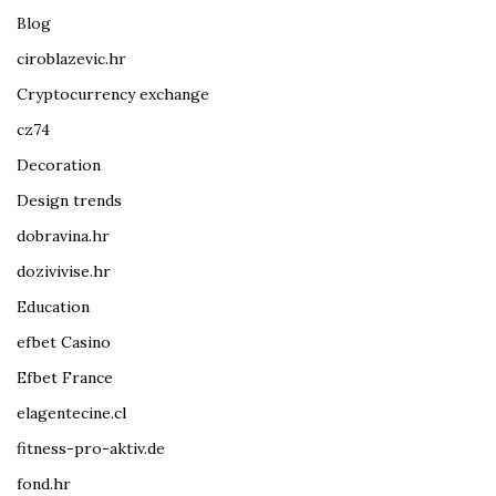
Blog
ciroblazevic.hr
Cryptocurrency exchange
cz74
Decoration
Design trends
dobravina.hr
dozivivise.hr
Education
efbet Casino
Efbet France
elagentecine.cl
fitness-pro-aktiv.de
fond.hr