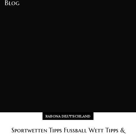
Blog
RABONA DEUTSCHLAND
Sportwetten Tipps Fussball Wett Tipps &