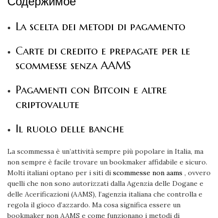
Содержимое
La scelta dei metodi di pagamento
Carte di credito e prepagate per le
scommesse senza AAMS
Pagamenti con Bitcoin e altre
criptovalute
Il ruolo delle banche
La scommessa è un’attività sempre più popolare in Italia, ma
non sempre è facile trovare un bookmaker affidabile e sicuro.
Molti italiani optano per i siti di
scommesse non aams
, ovvero
quelli che non sono autorizzati dalla Agenzia delle Dogane e
delle Acerificazioni (AAMS), l’agenzia italiana che controlla e
regola il gioco d’azzardo. Ma cosa significa essere un
bookmaker non AAMS e come funzionano i metodi di