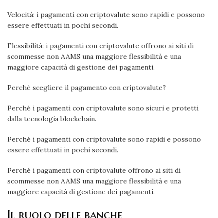
Velocità: i pagamenti con criptovalute sono rapidi e possono
essere effettuati in pochi secondi.
Flessibilità: i pagamenti con criptovalute offrono ai siti di
scommesse non AAMS una maggiore flessibilità e una
maggiore capacità di gestione dei pagamenti.
Perché scegliere il pagamento con criptovalute?
Perché i pagamenti con criptovalute sono sicuri e protetti
dalla tecnologia blockchain.
Perché i pagamenti con criptovalute sono rapidi e possono
essere effettuati in pochi secondi.
Perché i pagamenti con criptovalute offrono ai siti di
scommesse non AAMS una maggiore flessibilità e una
maggiore capacità di gestione dei pagamenti.
Il ruolo delle banche