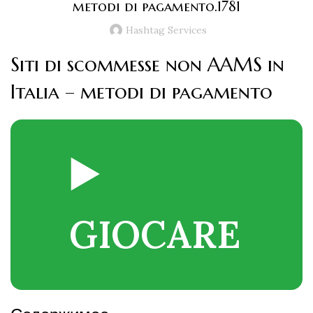
metodi di pagamento.1781
Hashtag Services
Siti di scommesse non AAMS in
Italia – metodi di pagamento
▶️
GIOCARE