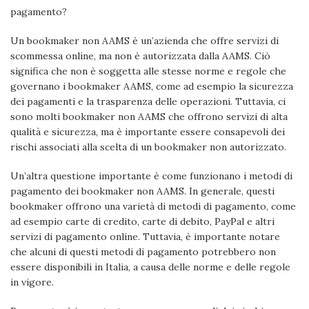
pagamento?
Un bookmaker non AAMS è un’azienda che offre servizi di
scommessa online, ma non è autorizzata dalla AAMS. Ciò
significa che non è soggetta alle stesse norme e regole che
governano i bookmaker AAMS, come ad esempio la sicurezza
dei pagamenti e la trasparenza delle operazioni. Tuttavia, ci
sono molti bookmaker non AAMS che offrono servizi di alta
qualità e sicurezza, ma è importante essere consapevoli dei
rischi associati alla scelta di un bookmaker non autorizzato.
Un’altra questione importante è come funzionano i metodi di
pagamento dei bookmaker non AAMS. In generale, questi
bookmaker offrono una varietà di metodi di pagamento, come
ad esempio carte di credito, carte di debito, PayPal e altri
servizi di pagamento online. Tuttavia, è importante notare
che alcuni di questi metodi di pagamento potrebbero non
essere disponibili in Italia, a causa delle norme e delle regole
in vigore.