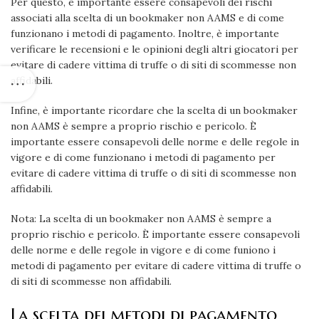
Per questo, è importante essere consapevoli dei rischi
associati alla scelta di un bookmaker non AAMS e di come
funzionano i metodi di pagamento. Inoltre, è importante
verificare le recensioni e le opinioni degli altri giocatori per
evitare di cadere vittima di truffe o di siti di scommesse non
affidabili.
Infine, è importante ricordare che la scelta di un bookmaker
non AAMS è sempre a proprio rischio e pericolo. È
importante essere consapevoli delle norme e delle regole in
vigore e di come funzionano i metodi di pagamento per
evitare di cadere vittima di truffe o di siti di scommesse non
affidabili.
Nota: La scelta di un bookmaker non AAMS è sempre a
proprio rischio e pericolo. È importante essere consapevoli
delle norme e delle regole in vigore e di come funiono i
metodi di pagamento per evitare di cadere vittima di truffe o
di siti di scommesse non affidabili.
La scelta dei metodi di pagamento