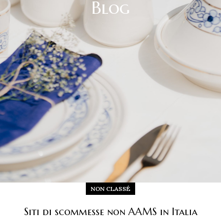
Blog
NON CLASSÉ
Siti di scommesse non AAMS in Italia