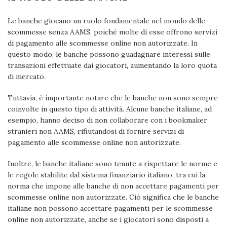
Le banche giocano un ruolo fondamentale nel mondo delle
scommesse senza AAMS, poiché molte di esse offrono servizi
di pagamento alle scommesse online non autorizzate. In
questo modo, le banche possono guadagnare interessi sulle
transazioni effettuate dai giocatori, aumentando la loro quota
di mercato.
Tuttavia, è importante notare che le banche non sono sempre
coinvolte in questo tipo di attività. Alcune banche italiane, ad
esempio, hanno deciso di non collaborare con i bookmaker
stranieri non AAMS, rifiutandosi di fornire servizi di
pagamento alle scommesse online non autorizzate.
Inoltre, le banche italiane sono tenute a rispettare le norme e
le regole stabilite dal sistema finanziario italiano, tra cui la
norma che impone alle banche di non accettare pagamenti per
scommesse online non autorizzate. Ciò significa che le banche
italiane non possono accettare pagamenti per le scommesse
online non autorizzate, anche se i giocatori sono disposti a