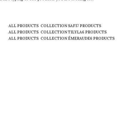
Théières et Cafetières
Tajines et Soupières
ALL
PRODUCTS
COLLECTION SAFI
7 PRODUCTS
ALL
PRODUCTS
COLLECTION TILYLA
6 PRODUCTS
ALL
PRODUCTS
COLLECTION ÉMERAUDE
6 PRODUCTS
Voir plus