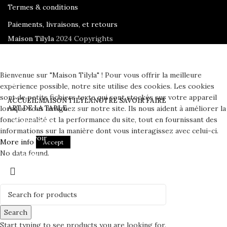
Termes & conditions
Paiements, livraisons, et retours
Maison Tilyla
2024 Copyrights
Bienvenue sur "Maison Tilyla" ! Pour vous offrir la meilleure
expérience possible, notre site utilise des cookies. Les cookies
sont de petits fichiers texte qui sont stockés sur votre appareil
ACCUEIL
MAISON TILYLA
NOTRE SAVOIR FAIRE
lorsque vous naviguez sur notre site. Ils nous aident à améliorer la
ART DE LA TABLE
fonctionnalité et la performance du site, tout en fournissant des
Catégories
informations sur la manière dont vous interagissez avec celui-ci.
Tout voir
More info
Accept
No data found.
Assiettes
Bols et Saladiers
Plats et Plateaux
Tasses, Verres et Mugs
Search
Sucriers, Beurriers et Boites
Start typing to see products you are looking for.