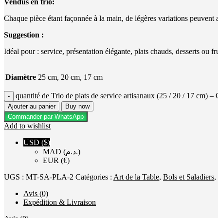
Vendus en trio:
Chaque pièce étant façonnée à la main, de légères variations peuvent a
Suggestion :
Idéal pour : service, présentation élégante, plats chauds, desserts ou fr
Diamètre
25 cm, 20 cm, 17 cm
quantité de Trio de plats de service artisanaux (25 / 20 / 17 cm) –
Ajouter au panier
Buy now
Commander par WhatsApp
Add to wishlist
USD ($)
MAD (د.م.)
EUR (€)
UGS :
MT-SA-PLA-2
Catégories :
Art de la Table
,
Bols et Saladiers
,
Avis (0)
Expédition & Livraison