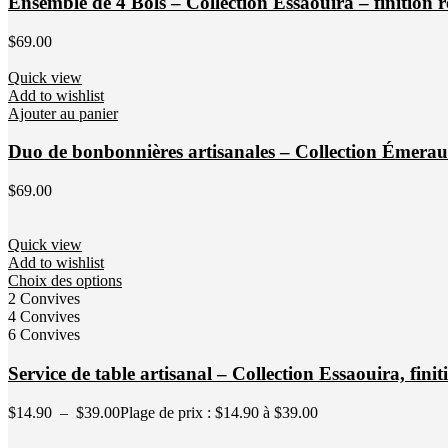
Ensemble de 4 Bols – Collection Essaouira – finition r
$
69.00
Quick view
Add to wishlist
Ajouter au panier
Duo de bonbonnières artisanales – Collection Émeraude
$
69.00
Quick view
Add to wishlist
Choix des options
2 Convives
4 Convives
6 Convives
Service de table artisanal – Collection Essaouira, finit
$
14.90
–
$
39.00
Plage de prix : $14.90 à $39.00