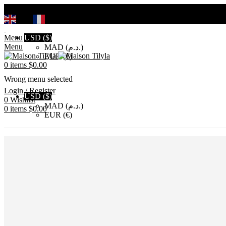
Search
EN
FR
Menu
USD ($)
Menu
MAD (د.م.)
EUR (€)
0
items
$
0.00
Wrong menu selected
Login / Register
USD ($)
0
Wishlist
MAD (د.م.)
0
items
$
0.00
EUR (€)