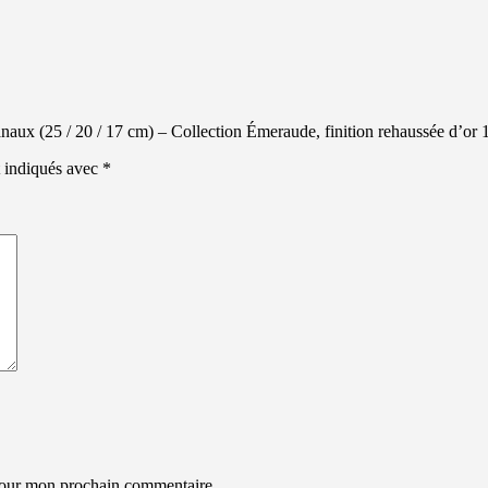
isanaux (25 / 20 / 17 cm) – Collection Émeraude, finition rehaussée d’or 
t indiqués avec
*
 pour mon prochain commentaire.