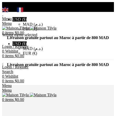
Search
EN
FR
Menu
USD ($)
Menu
MAD (د.م.)
EUR (€)
0
items
$
0.00
Wrong menu selected
Livraison gratuite partout au Maroc à partir de 800 MAD
USD ($)
Login / Register
MAD (د.م.)
0
Wishlist
EUR (€)
0
items
$
0.00
Livraison gratuite partout au Maroc à partir de 800 MAD
Login / Register
Search
0
Wishlist
0
items
$
0.00
Menu
Menu
0
items
$
0.00