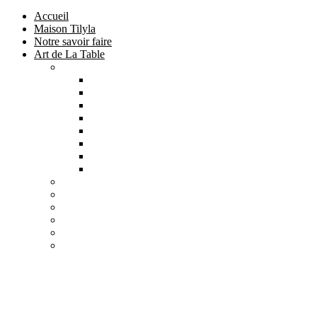
Accueil
Maison Tilyla
Notre savoir faire
Art de La Table
Catégories
Tout voir
Assiettes
Bols et Saladiers
Plats et Plateaux
Tasses, Verres et Mugs
Sucriers, Beurriers et Boites
Théières et Cafetières
Tajines et Soupières
All
products
Collection Safi
7 products
All
products
Collection Tilyla
6 products
All
products
Collection Émeraude
6 products