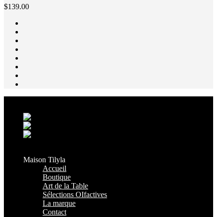
$
139.00
Grand Casablanca - Settat, Maroc
+212 6 38 16 85 45
contact@maisontilyla.com
maisontilyla
Maison Tilyla
Accueil
Boutique
Art de la Table
Sélections OIfactives
La marque
Contact