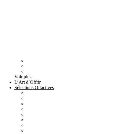
Voir plus
L’Art d’Offrir
Sélections Olfactives
All
products
Création Maison Tilyla
4 products
All
products
Nature's Gift
4 products
All
products
Elements
3 products
All
products
Metallique
15 products