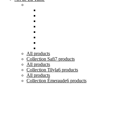
Catégories
Tout voir
Assiettes
Bols et Saladiers
Plats et Plateaux
Tasses, Verres et Mugs
Sucriers, Beurriers et Boites
Théières et Cafetières
Tajines et Soupières
All
products
Collection Safi
7 products
All
products
Collection Tilyla
6 products
All
products
Collection Émeraude
6 products