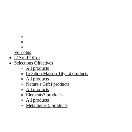
Voir plus
L’Art d’Offrir
Sélections Olfactives
All
products
Création Maison Tilyla
4 products
All
products
Nature's Gift
4 products
All
products
Elements
3 products
All
products
Metallique
15 products