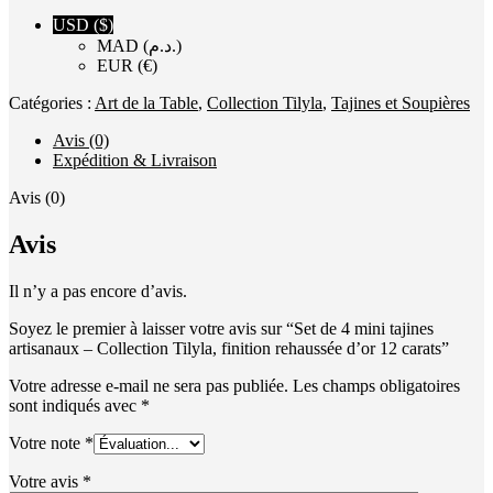
USD ($)
MAD (د.م.)
EUR (€)
Catégories :
Art de la Table
,
Collection Tilyla
,
Tajines et Soupières
Avis (0)
Expédition & Livraison
Avis (0)
Avis
Il n’y a pas encore d’avis.
Soyez le premier à laisser votre avis sur “Set de 4 mini tajines
artisanaux – Collection Tilyla, finition rehaussée d’or 12 carats”
Votre adresse e-mail ne sera pas publiée.
Les champs obligatoires
sont indiqués avec
*
Votre note
*
Votre avis
*