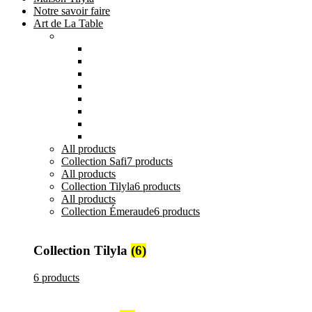
Notre savoir faire
Art de La Table
Catégories
Tout voir
Assiettes
Bols et Saladiers
Plats et Plateaux
Tasses, Verres et Mugs
Sucriers, Beurriers et Boites
Théières et Cafetières
Tajines et Soupières
All
products
Collection Safi
7 products
All
products
Collection Tilyla
6 products
All
products
Collection Émeraude
6 products
Collection Tilyla
(6)
6 products