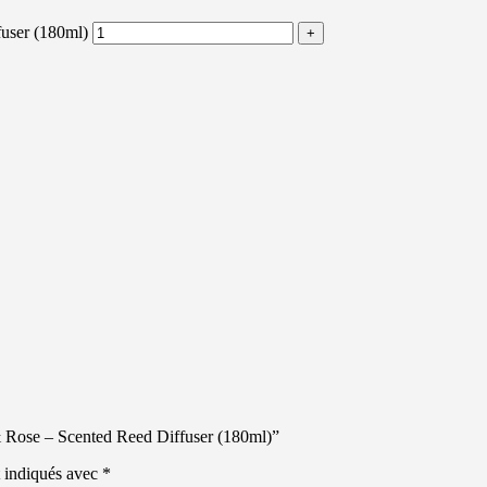
fuser (180ml)
y & Rose – Scented Reed Diffuser (180ml)”
t indiqués avec
*