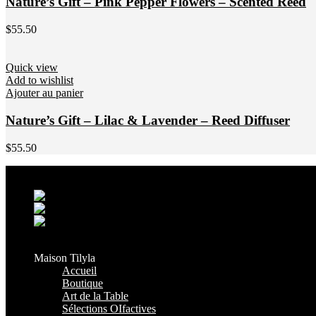
Nature’s Gift – Pink Pepper Flowers – Scented Reed
$
55.50
Quick view
Add to wishlist
Ajouter au panier
Nature’s Gift – Lilac & Lavender – Reed Diffuser
$
55.50
Grand Casablanca - Settat, Maroc
+212 6 38 16 85 45
contact@maisontilyla.com
maisontilyla
Maison Tilyla
Accueil
Boutique
Art de la Table
Sélections OIfactives