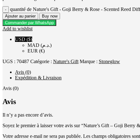
quantité de Nature's Gift - Goji Berry & Rose - Scented Reed Dif
Ajouter au panier
Buy now
Commander par WhatsApp
Add to wishlist
USD ($)
MAD (د.م.)
EUR (€)
UGS :
70487
Catégorie :
Nature's Gift
Marque :
Stoneglow
Avis (0)
Expédition & Livraison
Avis (0)
Avis
Il n’y a pas encore d’avis.
Soyez le premier à laisser votre avis sur “Nature’s Gift – Goji Berr
Votre adresse e-mail ne sera pas publiée.
Les champs obligatoires son