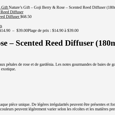
s Gift
Nature’s Gift – Goji Berry & Rose – Scented Reed Diffuser (180
eed Diffuser
$
68.50
$
14.90
–
$
39.00
Plage de prix : $14.90 à $39.00
se – Scented Reed Diffuser (180
aux pétales de rose et de gardénia. Les notes gourmandes de baies de go
 exotique.
aque pièce unique. De légères irrégularités peuvent être présentes et fo
les couleurs peuvent légèrement varier selon les récoltes et les matières p