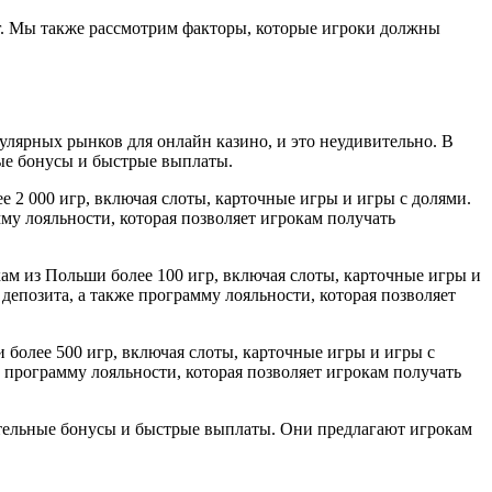
г. Мы также рассмотрим факторы, которые игроки должны
улярных рынков для онлайн казино, и это неудивительно. В
ые бонусы и быстрые выплаты.
е 2 000 игр, включая слоты, карточные игры и игры с долями.
мму лояльности, которая позволяет игрокам получать
кам из Польши более 100 игр, включая слоты, карточные игры и
депозита, а также программу лояльности, которая позволяет
 более 500 игр, включая слоты, карточные игры и игры с
 программу лояльности, которая позволяет игрокам получать
ательные бонусы и быстрые выплаты. Они предлагают игрокам