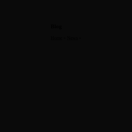
Blog
Home
»
News
»