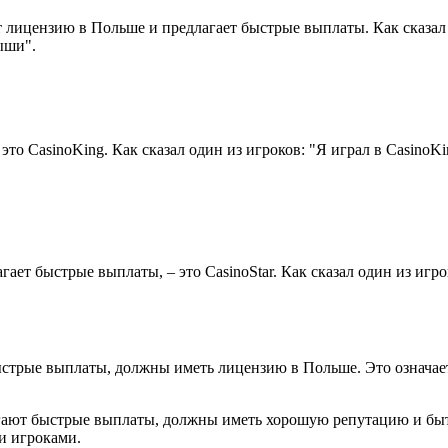
 лицензию в Польше и предлагает быстрые выплаты. Как сказал о
ыши".
то CasinoKing. Как сказал один из игроков: "Я играл в CasinoKi
гает быстрые выплаты, – это CasinoStar. Как сказал один из игрок
ыстрые выплаты, должны иметь лицензию в Польше. Это означает
агают быстрые выплаты, должны иметь хорошую репутацию и быт
и игроками.