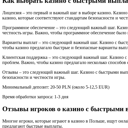
Как выбрать казино с быстрыми выпл
Лицензия – это первый и важный шаг в выборе казино. Казино 
казино, которые соответствуют стандартам безопасности и чест
Программное обеспечение – это следующий важный шаг. Казин
честность игры. Важно, чтобы программное обеспечение было 
Варианты выплат – это следующий важный шаг. Казино с быст
чтобы казино предлагало быстрые и безопасные варианты выпл
Клиентская поддержка – это следующий важный шаг. Казино с
проблем. Важно, чтобы казино предлагало несколько способов с
Отзывы – это следующий важный шаг. Казино с быстрыми выпл
безопасности и честности игры.
Минимальный депозит: 20-50 PLN (около 5-12,5 EUR)
Время обработки запроса: 1-3 дня
Отзывы игроков о казино с быстрыми
Многие игроки, которые играют в казино в Польше, ищут онла
предлагают быстрые выплаты.