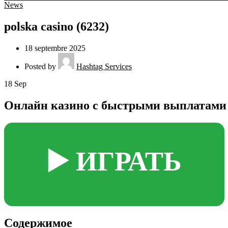
News
polska casino (6232)
18 septembre 2025
Posted by
Hashtag Services
18
Sep
Онлайн казино с быстрыми выплатами
▶️ ИГРАТЬ
Содержимое