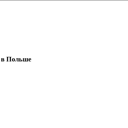
 в Польше