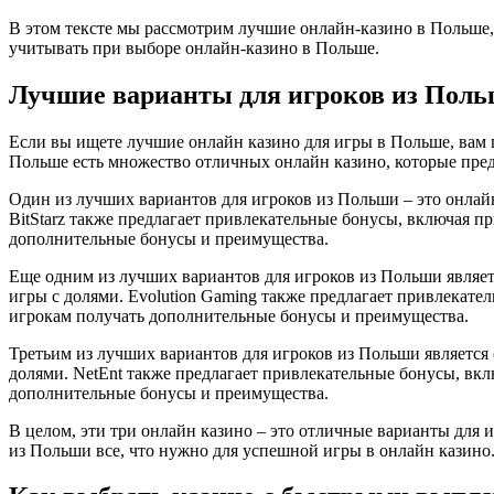
В этом тексте мы рассмотрим лучшие онлайн-казино в Польше,
учитывать при выборе онлайн-казино в Польше.
Лучшие варианты для игроков из Пол
Если вы ищете лучшие онлайн казино для игры в Польше, вам 
Польше есть множество отличных онлайн казино, которые пре
Один из лучших вариантов для игроков из Польши – это онлайн 
BitStarz также предлагает привлекательные бонусы, включая п
дополнительные бонусы и преимущества.
Еще одним из лучших вариантов для игроков из Польши являетс
игры с долями. Evolution Gaming также предлагает привлекате
игрокам получать дополнительные бонусы и преимущества.
Третьим из лучших вариантов для игроков из Польши является 
долями. NetEnt также предлагает привлекательные бонусы, вкл
дополнительные бонусы и преимущества.
В целом, эти три онлайн казино – это отличные варианты для
из Польши все, что нужно для успешной игры в онлайн казино