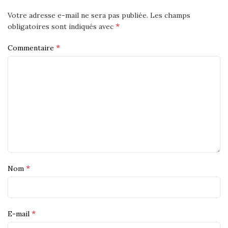
Votre adresse e-mail ne sera pas publiée.
Les champs
*
obligatoires sont indiqués avec
*
Commentaire
*
Nom
*
E-mail