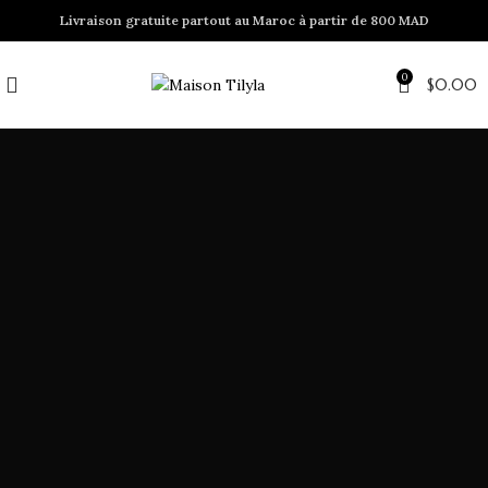
Livraison gratuite partout au Maroc à partir de 800 MAD
0
$
0.00