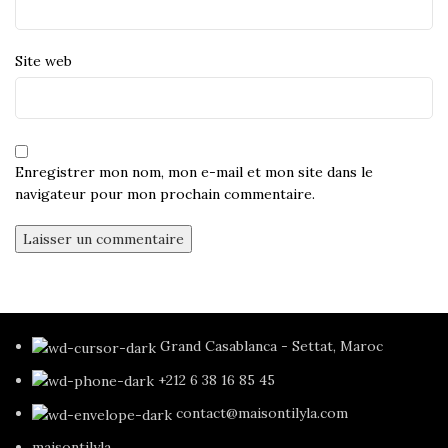
Site web
Enregistrer mon nom, mon e-mail et mon site dans le
navigateur pour mon prochain commentaire.
Grand Casablanca - Settat, Maroc
+212 6 38 16 85 45
contact@maisontilyla.com
maisontilyla