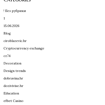
! Без рубрики
1
15.06.2026
Blog
ciroblazevic.hr
Cryptocurrency exchange
cz74
Decoration
Design trends
dobravina.hr
dozivivise.hr
Education
efbet Casino