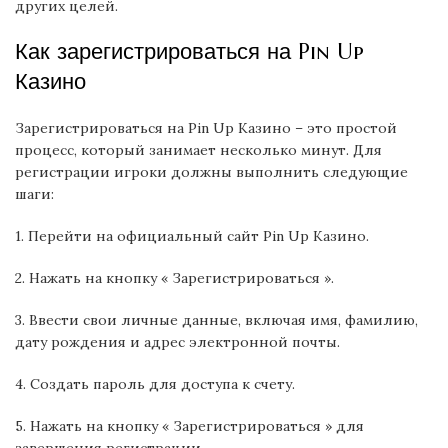
других целей.
Как зарегистрироваться на Pin Up
Казино
Зарегистрироваться на Pin Up Казино – это простой
процесс, который занимает несколько минут. Для
регистрации игроки должны выполнить следующие
шаги:
1. Перейти на официальный сайт Pin Up Казино.
2. Нажать на кнопку « Зарегистрироваться ».
3. Ввести свои личные данные, включая имя, фамилию,
дату рождения и адрес электронной почты.
4. Создать пароль для доступа к счету.
5. Нажать на кнопку « Зарегистрироваться » для