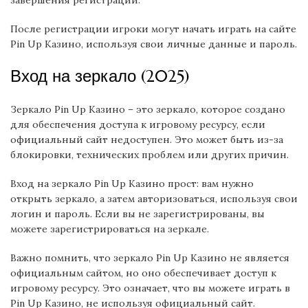
завершения регистрации.
После регистрации игроки могут начать играть на сайте
Pin Up Казино, используя свои личные данные и пароль.
Вход на зеркало (2025)
Зеркало Pin Up Казино – это зеркало, которое создано
для обеспечения доступа к игровому ресурсу, если
официальный сайт недоступен. Это может быть из-за
блокировки, технических проблем или других причин.
Вход на зеркало Pin Up Казино прост: вам нужно
открыть зеркало, а затем авторизоваться, используя свои
логин и пароль. Если вы не зарегистрированы, вы
можете зарегистрироваться на зеркале.
Важно помнить, что зеркало Pin Up Казино не является
официальным сайтом, но оно обеспечивает доступ к
игровому ресурсу. Это означает, что вы можете играть в
Pin Up Казино, не используя официальный сайт.