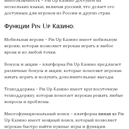
Многоязычность – Pin Up Казино доступен на
нескольких языках, включая русский, что делает его
доступным для игроков из России и других стран.
Функции Pin Up Казино:
Мобильная версия – Pin Up Казино имеет мобильную
версию, которая позволяет игрокам играть в любое
время и из любой точки.
Бонусы и акции – платформа Pin Up Казино предлагает
различные бонусы и акции, которые помогают игрокам
начать играть и получать дополнительные выгоды.
Техподдержка – Pin Up Казино имеет круглосуточную
техподдержку, которая помогает игрокам решать любые
вопросы и проблемы.
Многофункциональный поиск – платформа
пинап кз
Pin
Up Казино имеет мощный поиск, который позволяет
игрокам быстро найти нужные игры и функции.