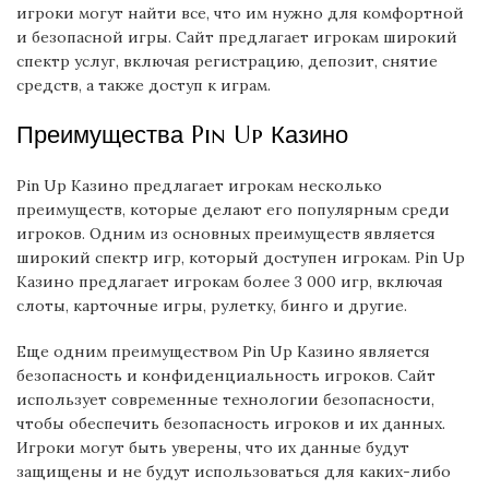
игроки могут найти все, что им нужно для комфортной
и безопасной игры. Сайт предлагает игрокам широкий
спектр услуг, включая регистрацию, депозит, снятие
средств, а также доступ к играм.
Преимущества Pin Up Казино
Pin Up Казино предлагает игрокам несколько
преимуществ, которые делают его популярным среди
игроков. Одним из основных преимуществ является
широкий спектр игр, который доступен игрокам. Pin Up
Казино предлагает игрокам более 3 000 игр, включая
слоты, карточные игры, рулетку, бинго и другие.
Еще одним преимуществом Pin Up Казино является
безопасность и конфиденциальность игроков. Сайт
использует современные технологии безопасности,
чтобы обеспечить безопасность игроков и их данных.
Игроки могут быть уверены, что их данные будут
защищены и не будут использоваться для каких-либо