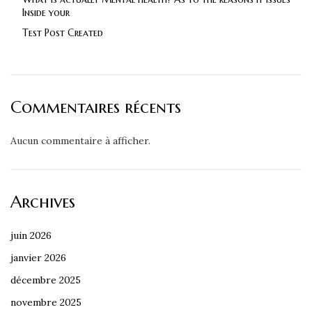
Inside your
Test Post Created
Commentaires récents
Aucun commentaire à afficher.
Archives
juin 2026
janvier 2026
décembre 2025
novembre 2025