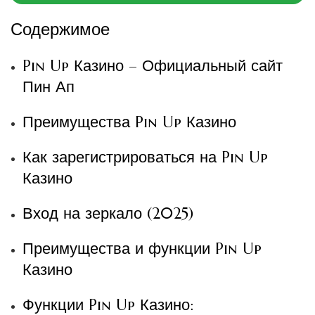
Содержимое
Pin Up Казино – Официальный сайт
Пин Ап
Преимущества Pin Up Казино
Как зарегистрироваться на Pin Up
Казино
Вход на зеркало (2025)
Преимущества и функции Pin Up
Казино
Функции Pin Up Казино: