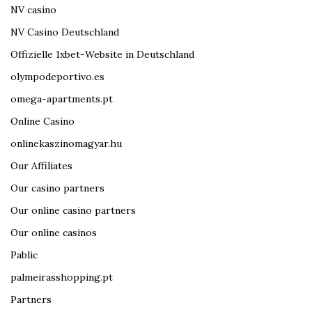
NV casino
NV Casino Deutschland
Offizielle 1xbet-Website in Deutschland
olympodeportivo.es
omega-apartments.pt
Online Casino
onlinekaszinomagyar.hu
Our Affiliates
Our casino partners
Our online casino partners
Our online casinos
Pablic
palmeirasshopping.pt
Partners