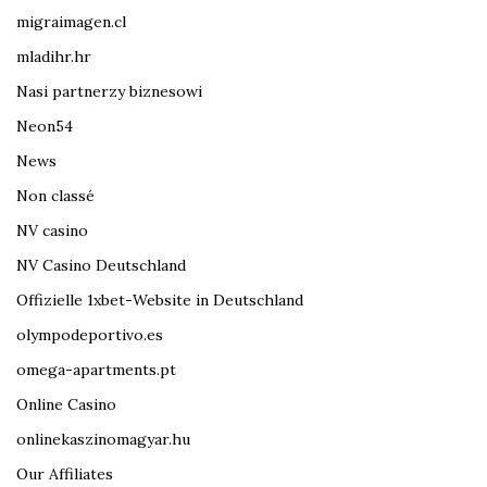
migraimagen.cl
mladihr.hr
Nasi partnerzy biznesowi
Neon54
News
Non classé
NV casino
NV Casino Deutschland
Offizielle 1xbet-Website in Deutschland
olympodeportivo.es
omega-apartments.pt
Online Casino
onlinekaszinomagyar.hu
Our Affiliates