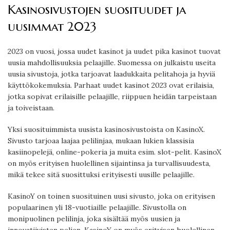
Kasinosivustojen suosituudet ja
uusimmat 2023
2023 on vuosi, jossa uudet kasinot ja uudet pika kasinot tuovat
uusia mahdollisuuksia pelaajille. Suomessa on julkaistu useita
uusia sivustoja, jotka tarjoavat laadukkaita pelitahoja ja hyviä
käyttökokemuksia. Parhaat uudet kasinot 2023 ovat erilaisia,
jotka sopivat erilaisille pelaajille, riippuen heidän tarpeistaan
ja toiveistaan.
Yksi suosituimmista uusista kasinosivustoista on KasinoX.
Sivusto tarjoaa laajaa pelilinjaa, mukaan lukien klassisia
kasiinopelejä, online-pokeria ja muita esim. slot-pelit. KasinoX
on myös erityisen huolellinen sijaintinsa ja turvallisuudesta,
mikä tekee sitä suosittuksi erityisesti uusille pelaajille.
KasinoY on toinen suosituinen uusi sivusto, joka on erityisen
populaarinen yli 18-vuotiaille pelaajille. Sivustolla on
monipuolinen pelilinja, joka sisältää myös uusien ja