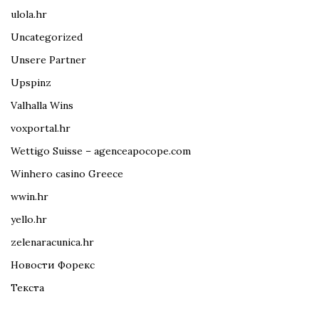
ulola.hr
Uncategorized
Unsere Partner
Upspinz
Valhalla Wins
voxportal.hr
Wettigo Suisse – agenceapocope.com
Winhero casino Greece
wwin.hr
yello.hr
zelenaracunica.hr
Новости Форекс
Текста