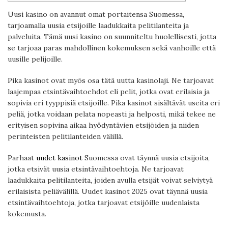
Uusi kasino on avannut omat portaitensa Suomessa,
tarjoamalla uusia etsijoille laadukkaita pelitilanteita ja
palveluita. Tämä uusi kasino on suunniteltu huolellisesti, jotta
se tarjoaa paras mahdollinen kokemuksen sekä vanhoille että
uusille pelijoille.
Pika kasinot ovat myös osa tätä uutta kasinolaji. Ne tarjoavat
laajempaa etsintävaihtoehdot eli pelit, jotka ovat erilaisia ja
sopivia eri tyyppisiä etsijoille. Pika kasinot sisältävät useita eri
peliä, jotka voidaan pelata nopeasti ja helposti, mikä tekee ne
erityisen sopivina aikaa hyödyntävien etsijöiden ja niiden
perinteisten pelitilanteiden välillä.
Parhaat
uudet kasinot
Suomessa ovat täynnä uusia etsijoita,
jotka etsivät uusia etsintävaihtoehtoja. Ne tarjoavat
laadukkaita pelitilanteita, joiden avulla etsijät voivat selviytyä
erilaisista peliävälillä. Uudet kasinot 2025 ovat täynnä uusia
etsintävaihtoehtoja, jotka tarjoavat etsijöille uudenlaista
kokemusta.