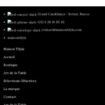
Grand Casablanca - Settat, Maroc
+212 6 38 16 85 45
contact@maisontilyla.com
maisontilyla
Maison Tilyla
Accueil
Boutique
Art de la Table
Sélections OIfactives
La marque
Contact
Art de la Table