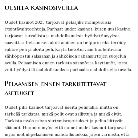
uusilla kasinosivuilla
Uudet kasinot 2025 tarjoavat pelaajille monipuolisia
etsintävaihtoehtoja. Parhaat uudet kasinot, kuten uusi kasino,
tarjoavat turvallista ja mahdollisuuksia hyödyttömyyksiä
saavuttaa. Pelaamisen aloittaminen on helppo: rekisteröidy,
valitse peli ja aloita peli. Käytä tietoturvaan huolehtivaan
sähköpostin salasanan ja sähköisen rahansiirtojen suojelun
avulla. Pelaamisen ennen tarkista säännöt ja käytännöt, jotta
voit hyödyntää mahdollisuuksia parhaalla mahdollisella tavalla.
Pelaamisen ennen tarkistettavat
asetukset
Uudet pika kasinot tarjoavat useita pelimallia, mutta on
tärkeää tarkistaa, mitkä pelit ovat sallittuja ja mitkä eivät.
Tarkista myös rahan siirtymisrajoitukset ja peliin liittyvät
säännöt. Huomioi myös, että monet uudet kasinot tarjoavat
myös mobiilipelaamisen mahdollisuuksia, joten varmista, että