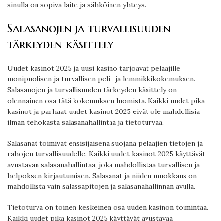
sinulla on sopiva laite ja sähköinen yhteys.
Salasanojen ja turvallisuuden
tärkeyden käsittely
Uudet kasinot 2025 ja uusi kasino tarjoavat pelaajille
monipuolisen ja turvallisen peli- ja lemmikkikokemuksen.
Salasanojen ja turvallisuuden tärkeyden käsittely on
olennainen osa tätä kokemuksen luomista. Kaikki uudet pika
kasinot ja parhaat uudet kasinot 2025 eivät ole mahdollisia
ilman tehokasta salasanahallintaa ja tietoturvaa.
Salasanat toimivat ensisijaisena suojana pelaajien tietojen ja
rahojen turvallisuudelle. Kaikki uudet kasinot 2025 käyttävät
avustavan salasanahallintaa, joka mahdollistaa turvallisen ja
helpoksen kirjautumisen. Salasanat ja niiden muokkaus on
mahdollista vain salassapitojen ja salasanahallinnan avulla.
Tietoturva on toinen keskeinen osa uuden kasinon toimintaa.
Kaikki uudet pika kasinot 2025 käyttävät avustavaa