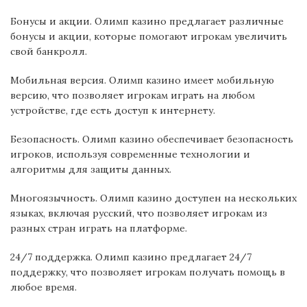
Бонусы и акции. Олимп казино предлагает различные
бонусы и акции, которые помогают игрокам увеличить
свой банкролл.
Мобильная версия. Олимп казино имеет мобильную
версию, что позволяет игрокам играть на любом
устройстве, где есть доступ к интернету.
Безопасность. Олимп казино обеспечивает безопасность
игроков, используя современные технологии и
алгоритмы для защиты данных.
Многоязычность. Олимп казино доступен на нескольких
языках, включая русский, что позволяет игрокам из
разных стран играть на платформе.
24/7 поддержка. Олимп казино предлагает 24/7
поддержку, что позволяет игрокам получать помощь в
любое время.