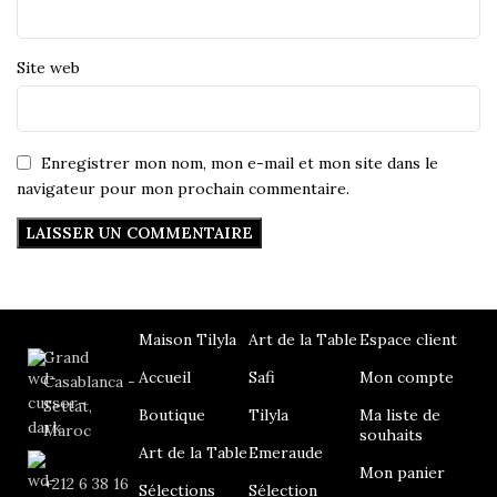
Site web
Enregistrer mon nom, mon e-mail et mon site dans le
navigateur pour mon prochain commentaire.
Maison Tilyla
Art de la Table
Espace client
Grand
Accueil
Safi
Mon compte
Casablanca -
Settat,
Boutique
Tilyla
Ma liste de
Maroc
souhaits
Art de la Table
Emeraude
Mon panier
+212 6 38 16
Sélections
Sélection