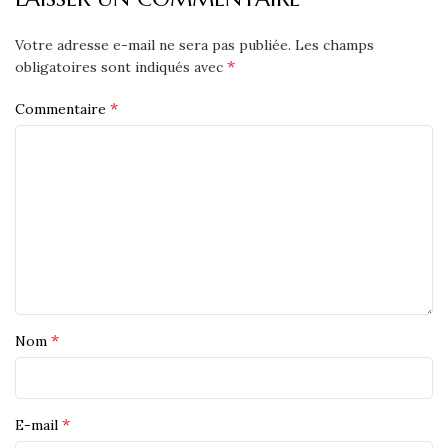
Votre adresse e-mail ne sera pas publiée.
Les champs
*
obligatoires sont indiqués avec
*
Commentaire
*
Nom
*
E-mail