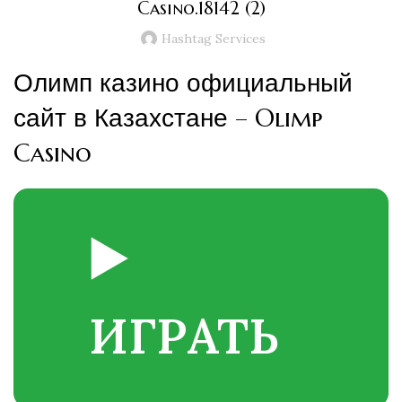
Casino.18142 (2)
Hashtag Services
Олимп казино официальный
сайт в Казахстане – Olimp
Casino
▶️
ИГРАТЬ