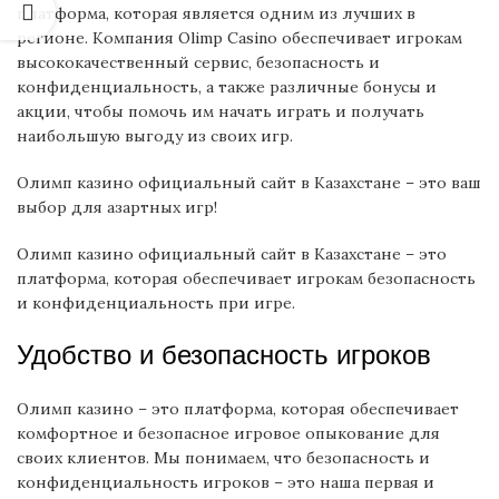
платформа, которая является одним из лучших в
регионе. Компания Olimp Casino обеспечивает игрокам
высококачественный сервис, безопасность и
конфиденциальность, а также различные бонусы и
акции, чтобы помочь им начать играть и получать
наибольшую выгоду из своих игр.
Олимп казино официальный сайт в Казахстане – это ваш
выбор для азартных игр!
Олимп казино официальный сайт в Казахстане – это
платформа, которая обеспечивает игрокам безопасность
и конфиденциальность при игре.
Удобство и безопасность игроков
Олимп казино – это платформа, которая обеспечивает
комфортное и безопасное игровое опыкование для
своих клиентов. Мы понимаем, что безопасность и
конфиденциальность игроков – это наша первая и