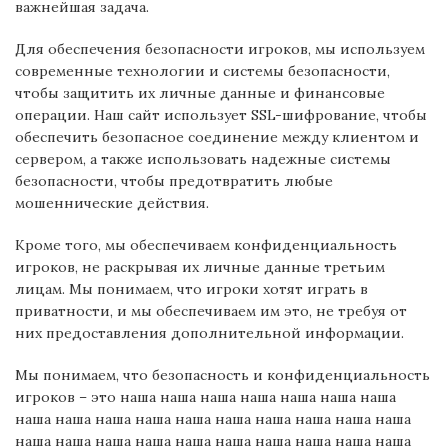
важнейшая задача.
Для обеспечения безопасности игроков, мы используем
современные технологии и системы безопасности,
чтобы защитить их личные данные и финансовые
операции. Наш сайт использует SSL-шифрование, чтобы
обеспечить безопасное соединение между клиентом и
сервером, а также использовать надежные системы
безопасности, чтобы предотвратить любые
мошеннические действия.
Кроме того, мы обеспечиваем конфиденциальность
игроков, не раскрывая их личные данные третьим
лицам. Мы понимаем, что игроки хотят играть в
приватности, и мы обеспечиваем им это, не требуя от
них предоставления дополнительной информации.
Мы понимаем, что безопасность и конфиденциальность
игроков – это наша наша наша наша наша наша наша
наша наша наша наша наша наша наша наша наша наша
наша наша наша наша наша наша наша наша наша наша