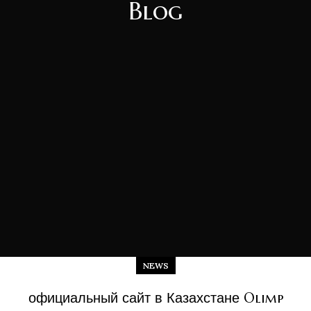
Blog
NEWS
официальный сайт в Казахстане Olimp