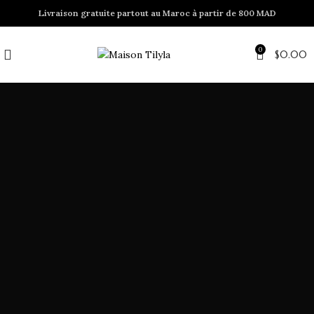
Livraison gratuite partout au Maroc à partir de 800 MAD
0
$
0.00