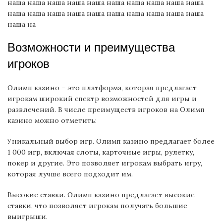
наша наша наша наша наша наша наша наша наша наша
наша наша наша наша наша наша наша наша наша наша
наша на
Возможности и преимущества
игроков
Олимп казино – это платформа, которая предлагает
игрокам широкий спектр возможностей для игры и
развлечений. В числе преимуществ игроков на Олимп
казино можно отметить:
Уникальный выбор игр. Олимп казино предлагает более
1 000 игр, включая слоты, карточные игры, рулетку,
покер и другие. Это позволяет игрокам выбрать игру,
которая лучше всего подходит им.
Высокие ставки. Олимп казино предлагает высокие
ставки, что позволяет игрокам получать большие
выигрыши.