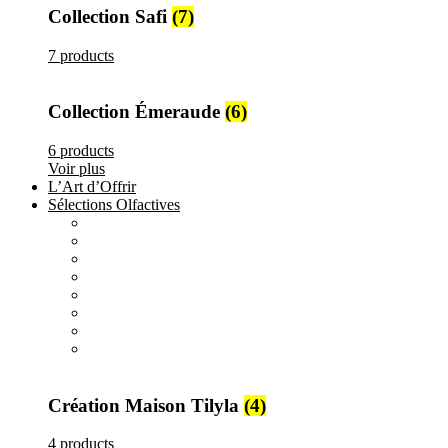
Collection Safi
(7)
7 products
Collection Émeraude
(6)
6 products
Voir plus
L’Art d’Offrir
Sélections Olfactives
All
products
Création Maison Tilyla
4 products
All
products
Nature's Gift
4 products
All
products
Elements
3 products
All
products
Metallique
15 products
Création Maison Tilyla
(4)
4 products