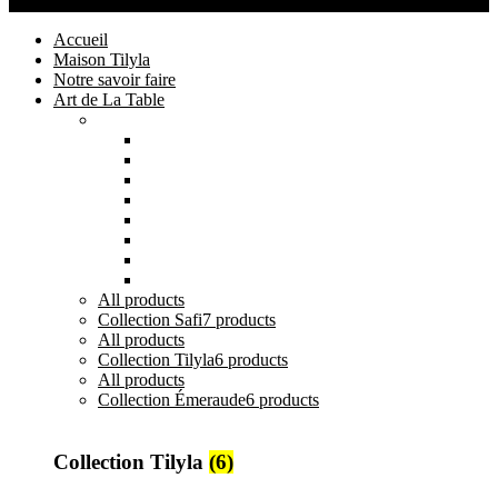
Maison Tilyla
2024 Copyrights
Accueil
Maison Tilyla
Notre savoir faire
Art de La Table
Catégories
Tout voir
Assiettes
Bols et Saladiers
Plats et Plateaux
Tasses, Verres et Mugs
Sucriers, Beurriers et Boites
Théières et Cafetières
Tajines et Soupières
All
products
Collection Safi
7 products
All
products
Collection Tilyla
6 products
All
products
Collection Émeraude
6 products
Collection Tilyla
(6)