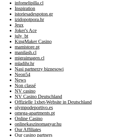
infomelipilla.cl
Inspiration
istoriesadespoton.gr
izidopotpora.hr
Jeux
Joker's Ace
july_bt
KingMaker Casino
mamistore.pt
manilash.cl
migraimagen.cl
mladihr.hr
Nasi partnerzy biznesowi
Neon54
News
Non classé
NV casino
NV Casino Deutschland
Offizielle 1xbet-Website in Deutschland
olympodeportivo.es
omega-apartments.pt
Online Casino
onlinekaszinomagyar.hu
Our Affiliates
Our casino partners