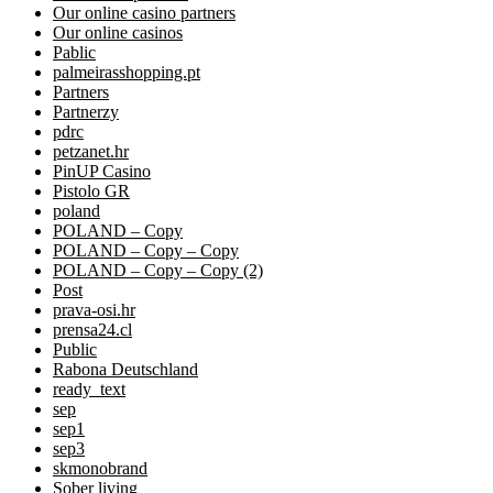
Our online casino partners
Our online casinos
Pablic
palmeirasshopping.pt
Partners
Partnerzy
pdrc
petzanet.hr
PinUP Casino
Pistolo GR
poland
POLAND – Copy
POLAND – Copy – Copy
POLAND – Copy – Copy (2)
Post
prava-osi.hr
prensa24.cl
Public
Rabona Deutschland
ready_text
sep
sep1
sep3
skmonobrand
Sober living