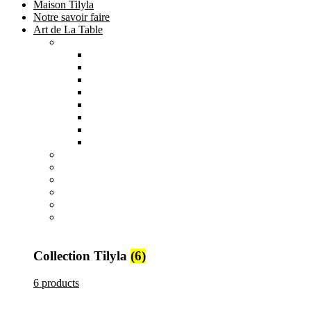
Maison Tilyla
Notre savoir faire
Art de La Table
Catégories
Tout voir
Assiettes
Bols et Saladiers
Plats et Plateaux
Tasses, Verres et Mugs
Sucriers, Beurriers et Boites
Théières et Cafetières
Tajines et Soupières
All
products
Collection Safi
7 products
All
products
Collection Tilyla
6 products
All
products
Collection Émeraude
6 products
Collection Tilyla
(6)
6 products