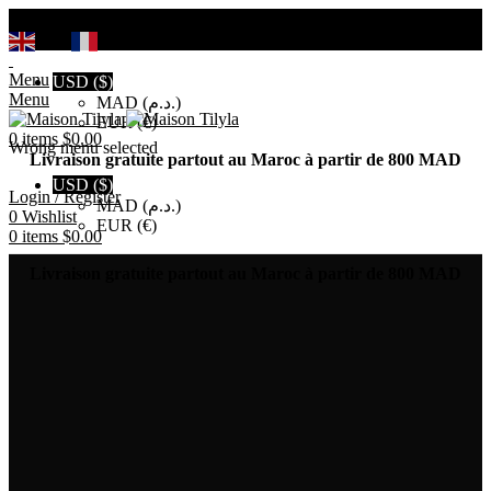
Search
EN
FR
Menu
USD ($)
Menu
MAD (د.م.)
EUR (€)
0
items
$
0.00
Wrong menu selected
Livraison gratuite partout au Maroc à partir de 800 MAD
USD ($)
Login / Register
MAD (د.م.)
0
Wishlist
EUR (€)
0
items
$
0.00
Livraison gratuite partout au Maroc à partir de 800 MAD