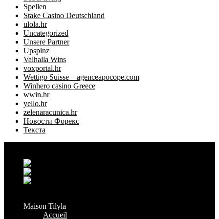
Spellen
Stake Casino Deutschland
ulola.hr
Uncategorized
Unsere Partner
Upspinz
Valhalla Wins
voxportal.hr
Wettigo Suisse – agenceapocope.com
Winhero casino Greece
wwin.hr
yello.hr
zelenaracunica.hr
Новости Форекс
Текста
Grand Casablanca - Settat, Maroc
+212 6 38 16 85 45
contact@maisontilyla.com
maisontilyla
Maison Tilyla
Accueil