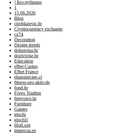
! Без рубрики
1
15.06.2026
Blog
ciroblazevic.hr
Cryptocurrency exchange
cz74
Decoration
Design trends
dobravina.hr
dozivivise.hr
Education
efbet Casino
Efbet France
elagentecine.cl
fitness-pro-aktiv.de
fond.hr
Forex Trading
freevoice.hr
Furniture
Games
giochi
giochi1
HotLoot
impercas.es