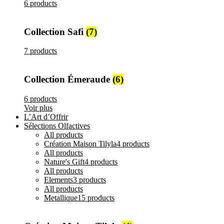
6 products
Collection Safi
(7)
7 products
Collection Émeraude
(6)
6 products
Voir plus
L’Art d’Offrir
Sélections Olfactives
All
products
Création Maison Tilyla
4 products
All
products
Nature's Gift
4 products
All
products
Elements
3 products
All
products
Metallique
15 products