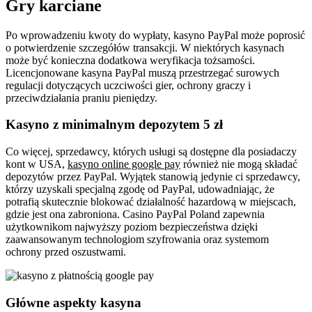
Gry karciane
Po wprowadzeniu kwoty do wypłaty, kasyno PayPal może poprosić
o potwierdzenie szczegółów transakcji. W niektórych kasynach
może być konieczna dodatkowa weryfikacja tożsamości.
Licencjonowane kasyna PayPal muszą przestrzegać surowych
regulacji dotyczących uczciwości gier, ochrony graczy i
przeciwdziałania praniu pieniędzy.
Kasyno z minimalnym depozytem 5 zł
Co więcej, sprzedawcy, których usługi są dostępne dla posiadaczy
kont w USA,
kasyno online google pay
również nie mogą składać
depozytów przez PayPal. Wyjątek stanowią jedynie ci sprzedawcy,
którzy uzyskali specjalną zgodę od PayPal, udowadniając, że
potrafią skutecznie blokować działalność hazardową w miejscach,
gdzie jest ona zabroniona. Casino PayPal Poland zapewnia
użytkownikom najwyższy poziom bezpieczeństwa dzięki
zaawansowanym technologiom szyfrowania oraz systemom
ochrony przed oszustwami.
Główne aspekty kasyna