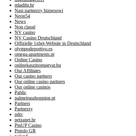
mladihr.hr
Nasi partnerzy biznesowi
Neon54
News
Non classé
NV casino
NV Casino Deutschland
Offizielle 1xbet-Website in Deutschland
olympodeportivo.es
omega-apartments.pt
Online Casino
onlinekaszinomagyar.hu
Our Affiliates
Our casino partners
Our online casino partners
Our online casinos
Pablic
palmeirasshopping.pt
Partners
Partnerzy
pdrc
petzanet.hr
PinUP Casino
Pistolo GR