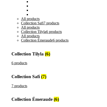
Tasses, Verres et Mugs
Sucriers, Beurriers et Boites
Théières et Cafetières
Tajines et Soupières
All
products
Collection Safi
7 products
All
products
Collection Tilyla
6 products
All
products
Collection Émeraude
6 products
Collection Tilyla
(6)
6 products
Collection Safi
(7)
7 products
Collection Émeraude
(6)