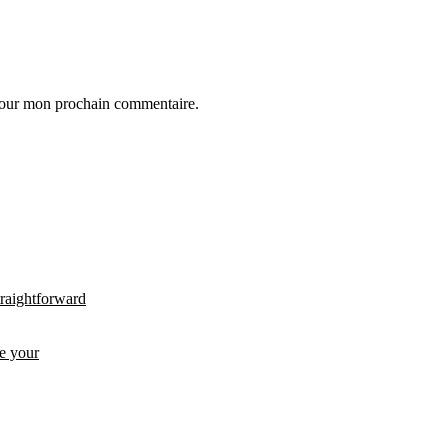
 pour mon prochain commentaire.
traightforward
de your