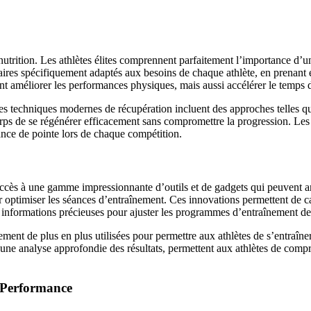
utrition. Les athlètes élites comprennent parfaitement l’importance d’un 
aires spécifiquement adaptés aux besoins de chaque athlète, en prenant en
t améliorer les performances physiques, mais aussi accélérer le temps de
Les techniques modernes de récupération incluent des approches telles q
orps de se régénérer efficacement sans compromettre la progression. Les 
mance de pointe lors de chaque compétition.
 accès à une gamme impressionnante d’outils et de gadgets qui peuvent a
r optimiser les séances d’entraînement. Ces innovations permettent de c
s informations précieuses pour ajuster les programmes d’entraînement de 
galement de plus en plus utilisées pour permettre aux athlètes de s’entra
 une analyse approfondie des résultats, permettent aux athlètes de compr
e Performance