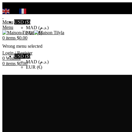
Search
EN
FR
Menu
USD ($)
Menu
MAD (د.م.)
EUR (€)
0
items
$
0.00
Wrong menu selected
Login / Register
USD ($)
0
Wishlist
MAD (د.م.)
0
items
$
0.00
EUR (€)