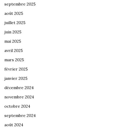
septembre 2025
août 2025
juillet 2025
juin 2025
mai 2025
avril 2025
mars 2025
février 2025
janvier 2025
décembre 2024
novembre 2024
octobre 2024
septembre 2024
août 2024