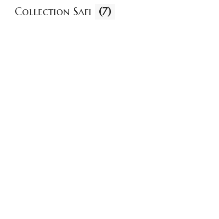
Collection Safi
(7)
7 products
Collection Émeraude
(6)
6 products
Voir plus
L’ART D’OFFRIR
SÉLECTIONS OLFACTIVES
ALL
PRODUCTS
CRÉATION MAISON TILYLA
4 PRODUCTS
ALL
PRODUCTS
NATURE'S GIFT
4 PRODUCTS
ALL
PRODUCTS
ELEMENTS
3 PRODUCTS
ALL
PRODUCTS
METALLIQUE
15 PRODUCTS
Création Maison Tilyla
(4)
4 products