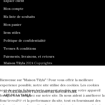
Espace client
Mon compte
Ma liste de souhaits
Mon panier
liens utiles
Politique de confidentialité
Termes & conditions
Paiements, livraisons, et retours
Maison Tilyla
2024 Copyrights
Bienvenue sur "Maison Tilyla" ! Pour vous offrir la meilleure
expérience possible, notre site utilise des cookies. Les cookies
sont de petits fichiers texte qui sont stockés sur votre appareil
ACCUEIL
MAISON TILYLA
NOTRE SAVOIR FAIRE
lorsque vous naviguez sur notre site. Ils nous aident à améliorer la
ART DE LA TABLE
fonctionnalité et la performance du site, tout en fournissant des
Catégories