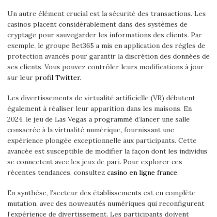
Un autre élément crucial est la sécurité des transactions. Les
casinos placent considérablement dans des systèmes de
cryptage pour sauvegarder les informations des clients. Par
exemple, le groupe Bet365 a mis en application des règles de
protection avancés pour garantir la discrétion des données de
ses clients. Vous pouvez contrôler leurs modifications à jour
sur leur
profil Twitter
.
Les divertissements de virtualité artificielle (VR) débutent
également à réaliser leur apparition dans les maisons. En
2024, le jeu de Las Vegas a programmé d’lancer une salle
consacrée à la virtualité numérique, fournissant une
expérience plongée exceptionnelle aux participants. Cette
avancée est susceptible de modifier la façon dont les individus
se connectent avec les jeux de pari. Pour explorer ces
récentes tendances, consultez
casino en ligne france
.
En synthèse, l’secteur des établissements est en complète
mutation, avec des nouveautés numériques qui reconfigurent
l’expérience de divertissement. Les participants doivent