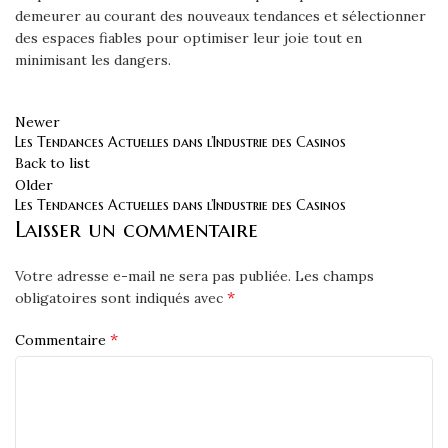
demeurer au courant des nouveaux tendances et sélectionner
des espaces fiables pour optimiser leur joie tout en
minimisant les dangers.
Newer
Les Tendances Actuelles dans l’Industrie des Casinos
Back to list
Older
Les Tendances Actuelles dans l’Industrie des Casinos
Laisser un commentaire
Votre adresse e-mail ne sera pas publiée.
Les champs
*
obligatoires sont indiqués avec
*
Commentaire