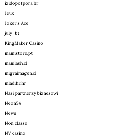
izidopotpora.hr
Jeux
Joker's Ace
july_bt
KingMaker Casino
mamistore.pt
manilash.cl
migraimagen.cl
mladihr.hr
Nasi partnerzy biznesowi
Neon54
News
Non classé
NV casino