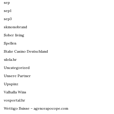
sep
sep1
sep3
skmonobrand
Sober living
Spellen
Stake Casino Deutschland
ulola.hr
Uncategorized
Unsere Partner
Upspinz
Valhalla Wins
voxportal.hr
Wettigo Suisse – agenceapocope.com