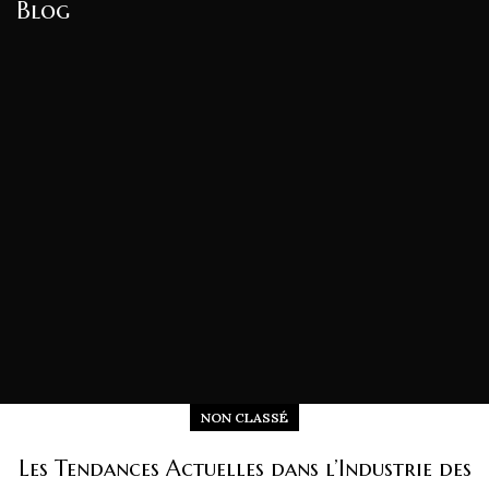
Blog
NON CLASSÉ
Les Tendances Actuelles dans l’Industrie des