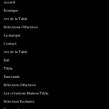
Accueil
Boutique
Art de la Table
Sélections OIfactives
La marque
Contact
Art de la Table
Safi
Tilyla
Emeraude
Sélection Olfactives
Les créations Maison Tilyla
Sélection Exclusive