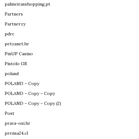
palmeirasshopping.pt
Partners
Partnerzy
pdrc
petzanet.hr
PinUP Casino
Pistolo GR
poland
POLAND – Copy
POLAND – Copy – Copy
POLAND – Copy – Copy (2)
Post
prava-osi.hr
prensa24.cl