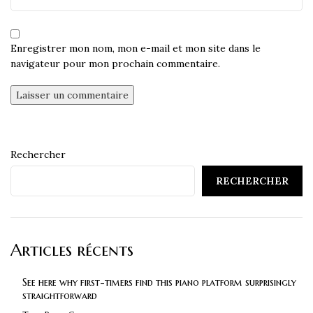
Enregistrer mon nom, mon e-mail et mon site dans le
navigateur pour mon prochain commentaire.
Rechercher
RECHERCHER
Articles récents
See here why first-timers find this piano platform surprisingly
straightforward