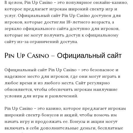
В целом, Pin Up Casino – это популярное онлайн-казино,
которое предлагает игрокам широкий спектр игр и
услуг. Официальный сайт Pin Up Casino доступен для
игроков, которые достигли 18-летнего возраста, а
зеркало официального сайта доступно для игроков,
которые не могут получить доступ к официальному
сайту из-за ограничений доступа.
Pin Up Casino – Официальный сайт
Официальный сайт Pin Up Casino – это безопасное и
надежное место для игроков, где они могут играть в
любое время и из любого места. Сайт регулярно
обновляется, чтобы обеспечить игрокам наилучшие
условия для игры и развлечений.
Pin Up Casino – это казино, которое предлагает игрокам
широкий спектр бонусов и акций, чтобы помочь им
начать игру и продолжать ее. Бонусы и акции могут
включать в себя дополнительные деньги, бесплатные