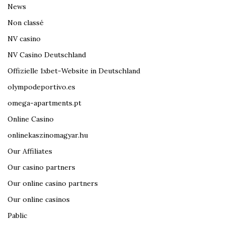
News
Non classé
NV casino
NV Casino Deutschland
Offizielle 1xbet-Website in Deutschland
olympodeportivo.es
omega-apartments.pt
Online Casino
onlinekaszinomagyar.hu
Our Affiliates
Our casino partners
Our online casino partners
Our online casinos
Pablic