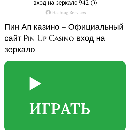
вход на зеркало.942 (3)
Hashtag Services
Пин Ап казино – Официальный
сайт Pin Up Casino вход на
зеркало
▶️
ИГРАТЬ