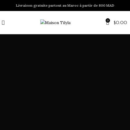
Livraison gratuite partout au Maroc à partir de 800 MAD
0
$
0.00