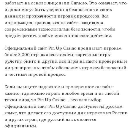
работает на основе лицензии Curacao. Это означает, что
игроки могут быть уверены в безопасности своих
данных и прозрачности игровых процессов. Вся
информация, хранящаяся на сайте, защищена
современными технологиями безопасности, чтобы
предотвратить любые мошеннические действия.
Официальный сайт Pin Up Casino предлагает игрокам
более 3 000 игр, включая слоты, карточные игры,
рулетку, бинго и другие. Все игры на сайте проверены и
лицензированы, чтобы обеспечить игрокам безопасный
и честный игровой процесс.
Если вы ищете надежное и проверенное онлайн-
казино, где можно играть в любое время и из любой
точки мира, то Pin Up Casino – это ваш выбор.
Официальный сайт Pin Up Casino доступен на русском
языке, что делает его доступным для игроков из России
и других стран, где русский язык является
официальным.