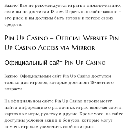
Важно! Вам не рекомендуется играть в онлайн-казино,
если вы не достигли 18 лет. Играть в онлайн-казино –
это риск, и вы должны быть готовы к потере своих
средств.
Pin Up Casino – Official Website Pin
Up Casino Access via Mirror
Официальный сайт Pin Up Casino
Важно! Официальный сайт Pin Up Casino доступен
только для игроков, которые достигли 18-летнего
возраста.
На официальном сайте Pin Up Casino игроки могут
найти информацию о различных играх, включая слоты,
карточные игры, рулетку и другие. Кроме того, на сайте
доступны условия акций и бонусов, которые могут
помочь игрокам увеличить свой выигрыш.