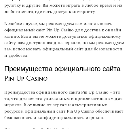
рулетку и другие. Вы можете играть в любое время и из
любого места, где есть доступ к интернету.
В любом случае, мы рекомендуем вам использовать
официальный сайт Pin Up Casino для доступа к онлайн-
казино. Если вы не можете доступаться официальному
сайту, вам доступен вход на зеркало, но мы рекомендуем
вам использовать официальный сайт для безопасности
и удобства.
Преимущества официального сайта
Pin Up Casino
Преимущества официального сайта Pin Up Casino – это
то, что делает его уникальным и привлекательным для
игроков. В отличие от зеркал и альтернативных
ресурсов, официальный сайт Pin Up Casino обеспечивает
безопасность и конфиденциальность игроков.