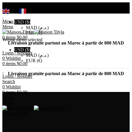
Search
EN
FR
Menu
USD ($)
Menu
MAD (د.م.)
EUR (€)
0
items
$
0.00
Wrong menu selected
Livraison gratuite partout au Maroc à partir de 800 MAD
USD ($)
Login / Register
MAD (د.م.)
0
Wishlist
EUR (€)
0
items
$
0.00
Livraison gratuite partout au Maroc à partir de 800 MAD
Login / Register
Search
0
Wishlist
0
items
$
0.00
Menu
Menu
0
items
$
0.00