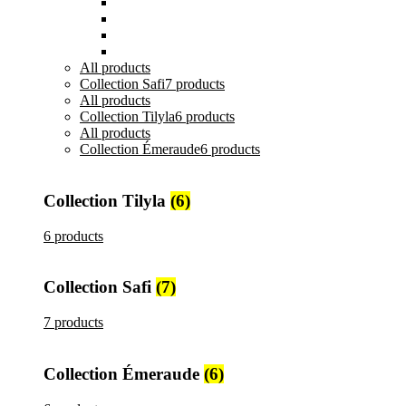
Tasses, Verres et Mugs
Sucriers, Beurriers et Boites
Théières et Cafetières
Tajines et Soupières
All
products
Collection Safi
7 products
All
products
Collection Tilyla
6 products
All
products
Collection Émeraude
6 products
Collection Tilyla
(6)
6 products
Collection Safi
(7)
7 products
Collection Émeraude
(6)