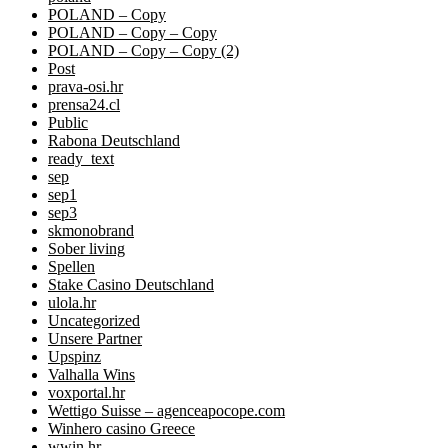
POLAND – Copy
POLAND – Copy – Copy
POLAND – Copy – Copy (2)
Post
prava-osi.hr
prensa24.cl
Public
Rabona Deutschland
ready_text
sep
sep1
sep3
skmonobrand
Sober living
Spellen
Stake Casino Deutschland
ulola.hr
Uncategorized
Unsere Partner
Upspinz
Valhalla Wins
voxportal.hr
Wettigo Suisse – agenceapocope.com
Winhero casino Greece
wwin.hr