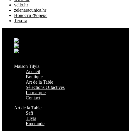
yello.hr
zelenaracunica.hr
Новости Форекс
Текста
Grand Casablanca - Settat, Maroc
+212 6 38 16 85 45
contact@maisontilyla.com
maisontilyla
Maison Tilyla
Accueil
Boutique
Art de la Table
Sélections OIfactives
La marque
Contact
Art de la Table
Safi
Tilyla
Emeraude