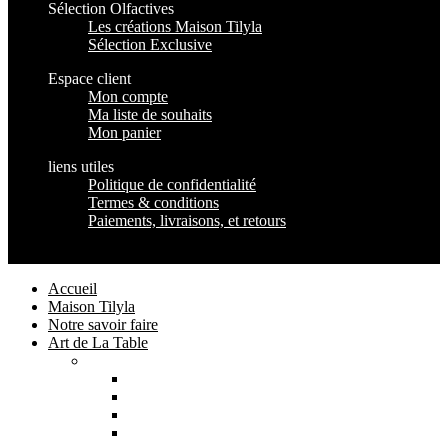
Sélection Olfactives
Les créations Maison Tilyla
Sélection Exclusive
Espace client
Mon compte
Ma liste de souhaits
Mon panier
liens utiles
Politique de confidentialité
Termes & conditions
Paiements, livraisons, et retours
Maison Tilyla
2024 Copyrights
Accueil
Maison Tilyla
Notre savoir faire
Art de La Table
Catégories
Tout voir
Assiettes
Bols et Saladiers
Plats et Plateaux