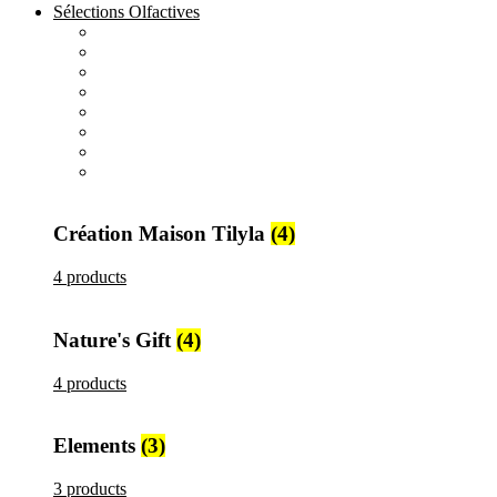
Sélections Olfactives
All
products
Création Maison Tilyla
4 products
All
products
Nature's Gift
4 products
All
products
Elements
3 products
All
products
Metallique
15 products
Création Maison Tilyla
(4)
4 products
Nature's Gift
(4)
4 products
Elements
(3)
3 products