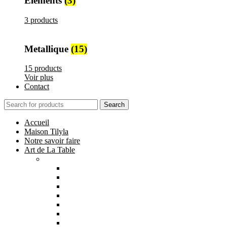
Elements
(3)
3 products
Metallique
(15)
15 products
Voir plus
Contact
Search
Accueil
Maison Tilyla
Notre savoir faire
Art de La Table
Catégories
Tout voir
Assiettes
Bols et Saladiers
Plats et Plateaux
Tasses, Verres et Mugs
Sucriers, Beurriers et Boites
Théières et Cafetières