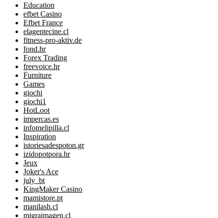
Education
efbet Casino
Efbet France
elagentecine.cl
fitness-pro-aktiv.de
fond.hr
Forex Trading
freevoice.hr
Furniture
Games
giochi
giochi1
HotLoot
impercas.es
infomelipilla.cl
Inspiration
istoriesadespoton.gr
izidopotpora.hr
Jeux
Joker's Ace
july_bt
KingMaker Casino
mamistore.pt
manilash.cl
migraimagen.cl