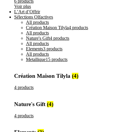
6 products
Voir plus
L’Art d’Offrir
Sélections Olfactives
All
products
Création Maison Tilyla
4 products
All
products
Nature's Gift
4 products
All
products
Elements
3 products
All
products
Metallique
15 products
Création Maison Tilyla
(4)
4 products
Nature's Gift
(4)
4 products