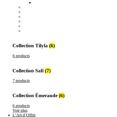
Tajines et Soupières
All
products
Collection Safi
7 products
All
products
Collection Tilyla
6 products
All
products
Collection Émeraude
6 products
Collection Tilyla
(6)
6 products
Collection Safi
(7)
7 products
Collection Émeraude
(6)
6 products
Voir plus
L’Art d’Offrir