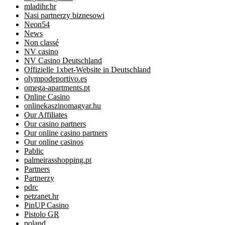
mladihr.hr
Nasi partnerzy biznesowi
Neon54
News
Non classé
NV casino
NV Casino Deutschland
Offizielle 1xbet-Website in Deutschland
olympodeportivo.es
omega-apartments.pt
Online Casino
onlinekaszinomagyar.hu
Our Affiliates
Our casino partners
Our online casino partners
Our online casinos
Pablic
palmeirasshopping.pt
Partners
Partnerzy
pdrc
petzanet.hr
PinUP Casino
Pistolo GR
poland