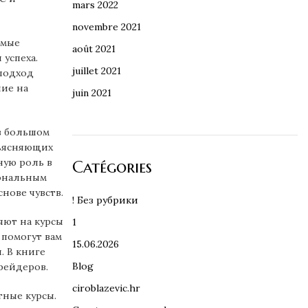
mars 2022
novembre 2021
имые
août 2021
 успеха.
juillet 2021
подход
ние на
juin 2021
в большом
бъясняющих
ную роль в
Catégories
иональным
нове чувств.
! Без рубрики
яют на курсы
1
 помогут вам
15.06.2026
. В книге
Blog
рейдеров.
ciroblazevic.hr
тные курсы.