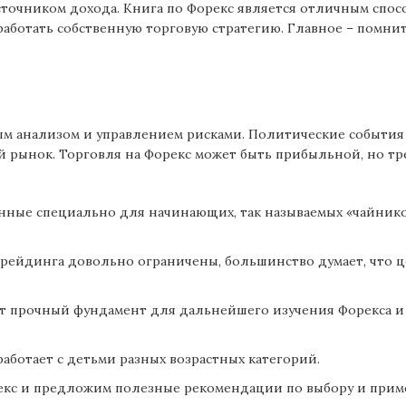
сточником дохода. Книга по Форекс является отличным спос
ботать собственную торговую стратегию. Главное – помнит
ым анализом и управлением рисками. Политические события
й рынок. Торговля на Форекс может быть прибыльной, но тр
санные специально для начинающих, так называемых «чайник
трейдинга довольно ограничены, большинство думает, что 
т прочный фундамент для дальнейшего изучения Форекса и
аботает с детьми разных возрастных категорий.
орекс и предложим полезные рекомендации по выбору и при