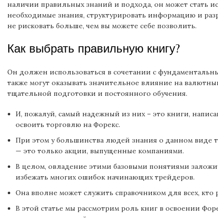
наличии правильных знаний и подхода‚ он может стать и
необходимые знания‚ структурировать информацию и разра
не рисковать больше‚ чем вы можете себе позволить.
Как выбрать правильную книгу?
Он должен использоваться в сочетании с фундаментальн
также могут оказывать значительное влияние на валютны
тщательной подготовки и постоянного обучения.
И, пожалуй, самый надежный из них – это книги, напи
освоить торговлю на Форекс.
При этом у большинства людей знания о данном виде 
— это только акции, выпущенные компаниями.
В целом, овладение этими базовыми понятиями заложи
избежать многих ошибок начинающих трейдеров.
Она вполне может служить справочником для всех, кто р
В этой статье мы рассмотрим роль книг в освоении Ф