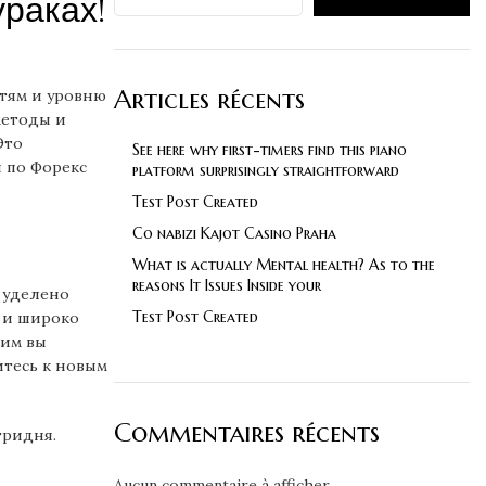
ураках!
Articles récents
стям и уровню
методы и
Это
See here why first-timers find this piano
 по Форекс
platform surprisingly straightforward
Test Post Created
Co nabizi Kajot Casino Praha
What is actually Mental health? As to the
reasons It Issues Inside your
 уделено
Test Post Created
а и широко
 им вы
итесь к новым
Commentaires récents
тридня.
Aucun commentaire à afficher.