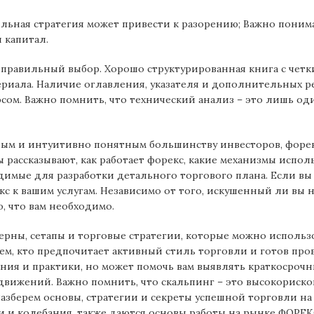
льная стратегия может привести к разорению; Важно понима
 капитал.
 правильный выбор. Хорошо структурированная книга с четк
риала. Наличие оглавления, указателя и дополнительных ре
сом. Важно помнить, что технический анализ – это лишь од
тным и интуитивно понятным большинству инвесторов, форе
рассказывают, как работает форекс, какие механизмы исполь
димые для разработки детального торгового плана. Если в
с к вашим услугам. Независимо от того, искушенный ли вы н
, что вам необходимо.
рны, сетапы и торговые стратегии, которые можно использ
ем, кто предпочитает активный стиль торговли и готов пр
ения и практики, но может помочь вам выявлять краткосроч
движений. Важно помнить, что скальпинг – это высокориск
зберем основы, стратегии и секреты успешной торговли на 
ки и колебания, также даются основы работы на рынке ФОРЕК