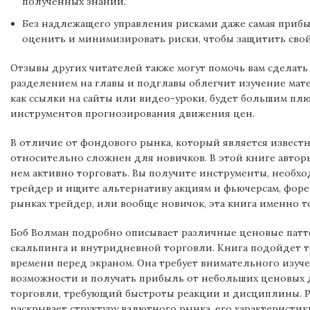
полученных знаний.
Без надлежащего управления рисками даже самая прибы
оценить и минимизировать риски, чтобы защитить свой
Отзывы других читателей также могут помочь вам сделать
разделением на главы и подглавы облегчит изучение мате
как ссылки на сайты или видео-уроки, будет большим плю
инструментов прогнозирования движения цен.
В отличие от фондового рынка, который является извес
относительно сложнен для новичков. В этой книге авторы 
нем активно торговать. Вы получите инструменты, необхо
трейдер и ищите альтернативу акциям и фьючерсам, форек
рынках трейдер, или вообще новичок, эта книга именно то
Боб Волман подробно описывает различные ценовые патте
скальпинга и внутридневной торговли. Книга подойдет т
времени перед экраном. Она требует внимательного изуч
возможности и получать прибыль от небольших ценовых 
торговли, требующий быстроты реакции и дисциплины. Ра
раскрывает структуру валютного рынка, его характеристи