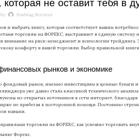
 которая не оставит тебя в д
 by
Hashtag Services
ов и выбрать книгу, которая соответствует вашим потребно
ретами торговли на ФОРЕКС, выстраивает в единую систему 
ся внимание на риск-менеджмент и психологии трейдинга. 
ескому комфорту в вашей торговли. Выбор правильной книги
финансовых рынков и экономике
это фондовый рынок, именно инвестициям в ценные бумаги и
ллинджера уже давно стала классикой технического анализ
лучены из открытых источников в сети интернет, благодаря
ирже не прибегая к посторонней помощи. Постоянно стрем
вои навыки.
 правилами торговли на ФОРЕКС, как успешно торговать вну
рынке Форекс.