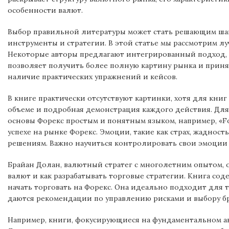
особенности валют.
Выбор правильной литературы может стать решающим шаг
инструменты и стратегии. В этой статье мы рассмотрим лу
Некоторые авторы предлагают интегрированный подход, 
позволяет получить более полную картину рынка и приня
наличие практических упражнений и кейсов.
В книге практически отсутствуют картинки, хотя для кни
объеме и подробная демонстрация каждого действия. Дл
основы Форекс простым и понятным языком, например, «Fo
успехе на рынке Форекс. Эмоции‚ такие как страх‚ жаднос
решениям. Важно научиться контролировать свои эмоции и
Брайан Долан, валютный стратег с многолетним опытом, о
валют и как разрабатывать торговые стратегии. Книга со
начать торговать на Форекс. Она идеально подходит для т
даются рекомендации по управлению рисками и выбору бр
Например, книги, фокусирующиеся на фундаментальном ан