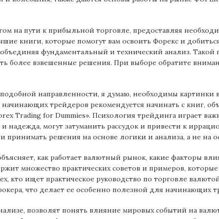
ом на пути к прибыльной торговле, предоставляя необход
чшие книги, которые помогут вам освоить Форекс и добиться
объединяя фундаментальный и технический анализ. Такой 
ть более взвешенные решения. При выборе обратите внима
г подобной направленности, я думаю, необходимы картинки 
я начинающих трейдеров рекомендуется начинать с книг, о
rex Trading for Dummies». Психология трейдинга играет важ
ть и надежда‚ могут затуманить рассудок и привести к иррац
 принимать решения на основе логики и анализа‚ а не на ос
бъясняет, как работает валютный рынок, какие факторы вли
держит множество практических советов и примеров, которые
ех, кто ищет практическое руководство по торговле валютой
окера, что делает ее особенно полезной для начинающих т
ализе, позволят понять влияние мировых событий на валю