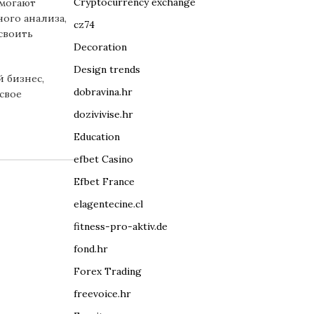
Cryptocurrency exchange
омогают
ного анализа,
cz74
своить
Decoration
Design trends
й бизнес,
dobravina.hr
свое
dozivivise.hr
Education
efbet Casino
Efbet France
elagentecine.cl
fitness-pro-aktiv.de
fond.hr
Forex Trading
freevoice.hr