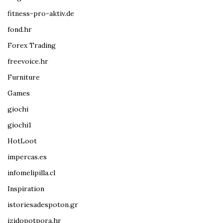
fitness-pro-aktiv.de
fond.hr
Forex Trading
freevoice.hr
Furniture
Games
giochi
giochi1
HotLoot
impercas.es
infomelipilla.cl
Inspiration
istoriesadespoton.gr
izidopotpora.hr