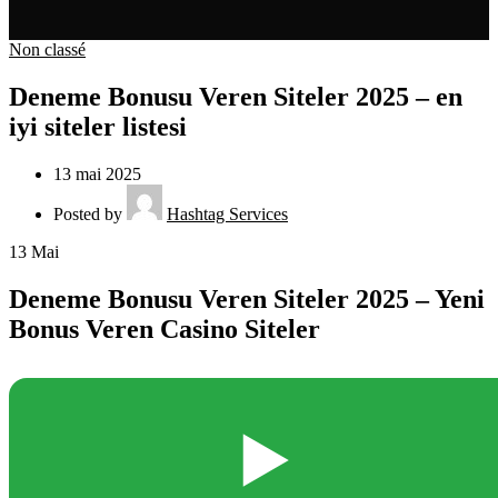
Non classé
Deneme Bonusu Veren Siteler 2025 – en
iyi siteler listesi
13 mai 2025
Posted by
Hashtag Services
13
Mai
Deneme Bonusu Veren Siteler 2025 – Yeni
Bonus Veren Casino Siteler
▶️