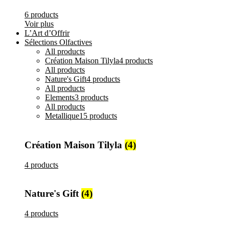
6 products
Voir plus
L’Art d’Offrir
Sélections Olfactives
All
products
Création Maison Tilyla
4 products
All
products
Nature's Gift
4 products
All
products
Elements
3 products
All
products
Metallique
15 products
Création Maison Tilyla
(4)
4 products
Nature's Gift
(4)
4 products