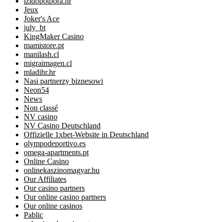
izidopotpora.hr
Jeux
Joker's Ace
july_bt
KingMaker Casino
mamistore.pt
manilash.cl
migraimagen.cl
mladihr.hr
Nasi partnerzy biznesowi
Neon54
News
Non classé
NV casino
NV Casino Deutschland
Offizielle 1xbet-Website in Deutschland
olympodeportivo.es
omega-apartments.pt
Online Casino
onlinekaszinomagyar.hu
Our Affiliates
Our casino partners
Our online casino partners
Our online casinos
Pablic