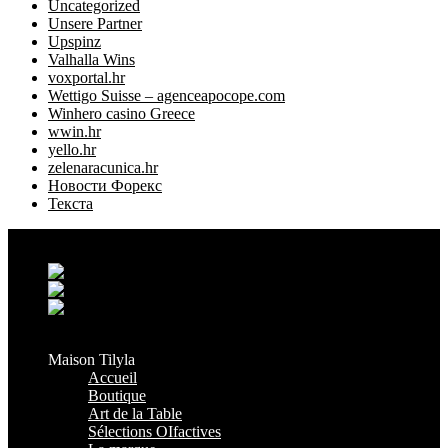
Uncategorized
Unsere Partner
Upspinz
Valhalla Wins
voxportal.hr
Wettigo Suisse – agenceapocope.com
Winhero casino Greece
wwin.hr
yello.hr
zelenaracunica.hr
Новости Форекс
Текста
Grand Casablanca - Settat, Maroc
+212 6 38 16 85 45
contact@maisontilyla.com
maisontilyla
Maison Tilyla
Accueil
Boutique
Art de la Table
Sélections OIfactives