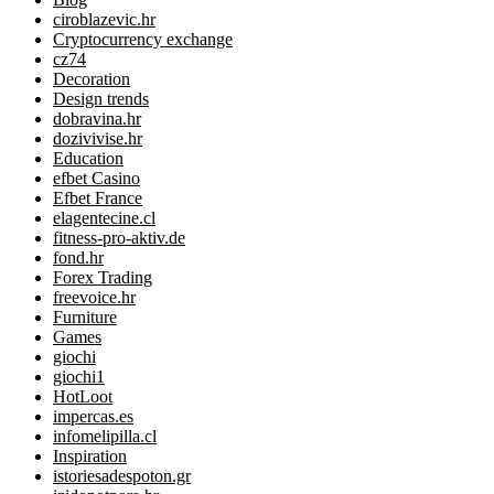
ciroblazevic.hr
Cryptocurrency exchange
cz74
Decoration
Design trends
dobravina.hr
dozivivise.hr
Education
efbet Casino
Efbet France
elagentecine.cl
fitness-pro-aktiv.de
fond.hr
Forex Trading
freevoice.hr
Furniture
Games
giochi
giochi1
HotLoot
impercas.es
infomelipilla.cl
Inspiration
istoriesadespoton.gr