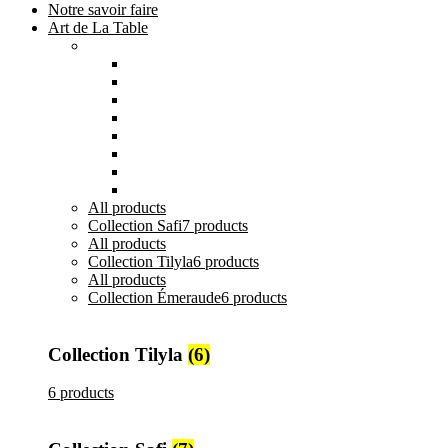
Notre savoir faire
Art de La Table
Catégories
Tout voir
Assiettes
Bols et Saladiers
Plats et Plateaux
Tasses, Verres et Mugs
Sucriers, Beurriers et Boites
Théières et Cafetières
Tajines et Soupières
All
products
Collection Safi
7 products
All
products
Collection Tilyla
6 products
All
products
Collection Émeraude
6 products
Collection Tilyla
(6)
6 products