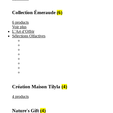
Collection Émeraude
(6)
6 products
Voir plus
L’Art d’Offrir
Sélections Olfactives
All
products
Création Maison Tilyla
4 products
All
products
Nature's Gift
4 products
All
products
Elements
3 products
All
products
Metallique
15 products
Création Maison Tilyla
(4)
4 products
Nature's Gift
(4)