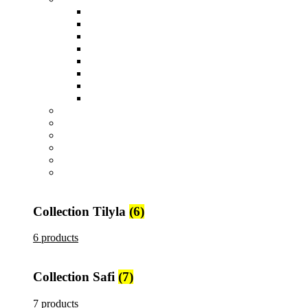
Tout voir
Assiettes
Bols et Saladiers
Plats et Plateaux
Tasses, Verres et Mugs
Sucriers, Beurriers et Boites
Théières et Cafetières
Tajines et Soupières
All
products
Collection Safi
7 products
All
products
Collection Tilyla
6 products
All
products
Collection Émeraude
6 products
Collection Tilyla
(6)
6 products
Collection Safi
(7)
7 products