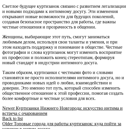
Светлое будущее куртизанок связано с развитием легализации
и новыми подходами к интимному досугу. Эти изменения
открывают новые возможности для будущих поколений,
создавая безопасное пространство для работы, где важны
честные отношения и прозрачность в общении.
Женщины, выбирающие этот путь, смогут заниматься
любимым делом, используя свои таланты и умения, и при
этом находить поддержку и понимание в обществе. Честные
фотографии и слова куртизанок могут изменить восприятие
их профессии и положить конец стереотипам, формируя
новый стандарт в индустрии интимного досуга.
Таким образом, куртизанки с честными фото и словами
становятся не просто исполнителями интимного досуга, но и
проводниками новых идей о любви, взаимодействии и
доверии. Это именно тот путь, который способен изменить
общественное отношение к этой профессии, помогая создать
более комфортные и честные условия для всех.
Newer
Куртизанки Нижнего Новгорода: искусство интима и
встреча с очарованием
Back to list
Older
Топовые города для работы куртизанок: куда пойти за
успехом в интим-досуге