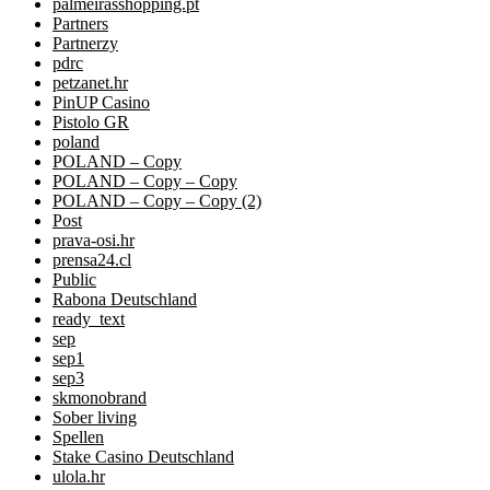
palmeirasshopping.pt
Partners
Partnerzy
pdrc
petzanet.hr
PinUP Casino
Pistolo GR
poland
POLAND – Copy
POLAND – Copy – Copy
POLAND – Copy – Copy (2)
Post
prava-osi.hr
prensa24.cl
Public
Rabona Deutschland
ready_text
sep
sep1
sep3
skmonobrand
Sober living
Spellen
Stake Casino Deutschland
ulola.hr