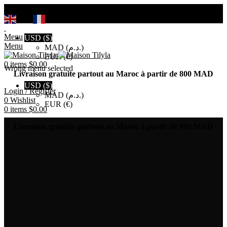
Search
EN
FR
Menu
USD ($)
Menu
MAD (د.م.)
EUR (€)
0
items
$
0.00
Wrong menu selected
Livraison gratuite partout au Maroc à partir de 800 MAD
USD ($)
Login / Register
MAD (د.م.)
0
Wishlist
EUR (€)
0
items
$
0.00
Livraison gratuite partout au Maroc à partir de 800 MAD