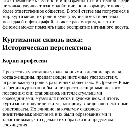
что стремление к честности и прозрачности в интимной сфере
не только улучшает взаимодействие, но и формирует новое,
более ответственное общество. В этой статье мы погрузимся в
мир куртизанок, их роли в культуре, значимости честных
месседжей и фотографий, а также рассмотрим, как этот
феномен может поменять наше восприятие интимного досуга.
Куртизанки сквозь века:
Историческая перспектива
Корни профессии
Профессия куртизанки уходит корнями в древние времена,
когда женщины, предлагающие интимные удовольствия,
играли важную роль в различных обществах. В Древнем Риме
и Греции куртизанки были не просто женщинами легкого
поведения; они становились интеллектуальными
собеседницами, музам для поэтов и художников. В итоге,
куртизанки получили статус, которому завидовали некоторые
аристократы. Их влияние на культуру оказалось
значительным: многие из них были образованными и
талантливыми, что сделало их образ жизни предметом
восхищения.