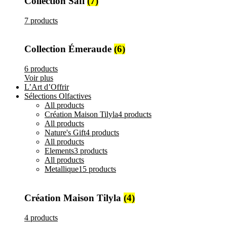
Collection Safi
(7)
7 products
Collection Émeraude
(6)
6 products
Voir plus
L’Art d’Offrir
Sélections Olfactives
All
products
Création Maison Tilyla
4 products
All
products
Nature's Gift
4 products
All
products
Elements
3 products
All
products
Metallique
15 products
Création Maison Tilyla
(4)
4 products