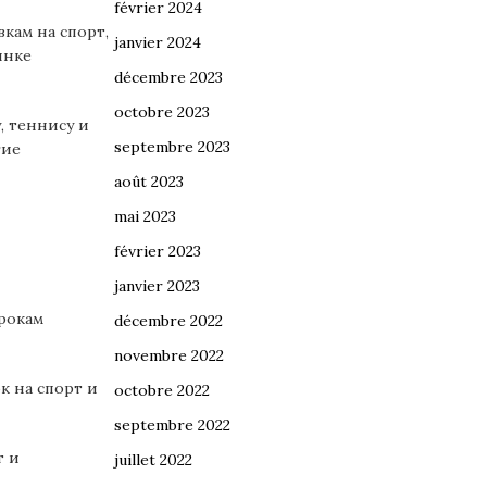
février 2024
кам на спорт,
janvier 2024
ынке
décembre 2023
octobre 2023
, теннису и
septembre 2023
гие
août 2023
mai 2023
février 2023
janvier 2023
рокам
décembre 2022
novembre 2022
к на спорт и
octobre 2022
septembre 2022
т и
juillet 2022