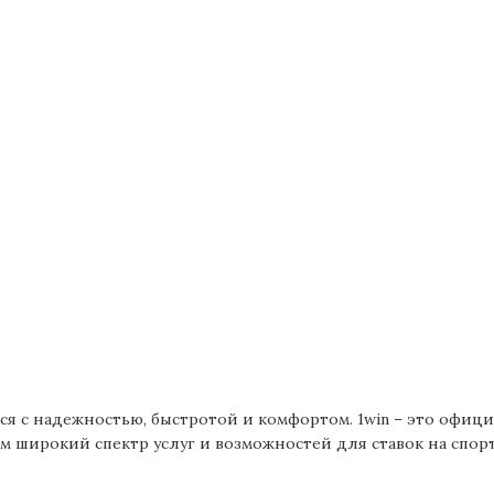
тся с надежностью, быстротой и комфортом. 1win – это офиц
м широкий спектр услуг и возможностей для ставок на спорт