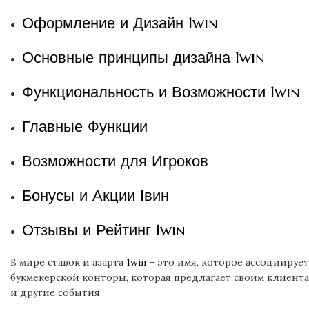
Оформление и Дизайн 1win
Основные принципы дизайна 1win
Функциональность и Возможности 1win
Главные Функции
Возможности для Игроков
Бонусы и Акции 1вин
Отзывы и Рейтинг 1win
В мире ставок и азарта
1win
– это имя, которое ассоциируе
букмекерской конторы, которая предлагает своим клиента
и другие события.