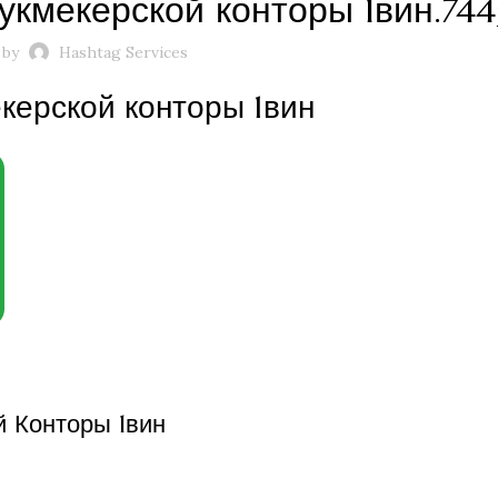
кмекерской конторы 1вин.7445
 by
Hashtag Services
керской конторы 1вин
 Конторы 1вин