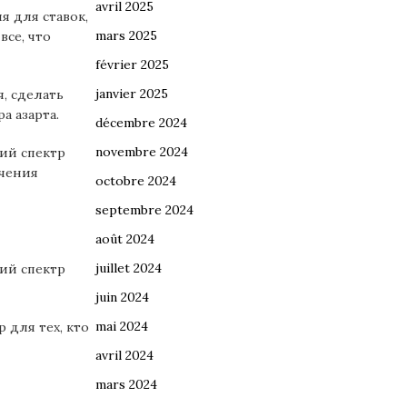
avril 2025
я для ставок,
mars 2025
все, что
février 2025
janvier 2025
, сделать
а азарта.
décembre 2024
novembre 2024
кий спектр
учения
octobre 2024
septembre 2024
août 2024
juillet 2024
кий спектр
juin 2024
mai 2024
 для тех, кто
avril 2024
mars 2024