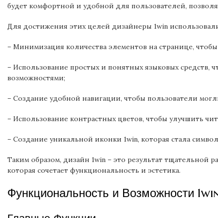
будет комфортной и удобной для пользователей, позвол
Для достижения этих целей дизайнеры 1win использова
– Минимизация количества элементов на странице, чтобы
– Использование простых и понятных языковых средств, 
возможностями;
– Создание удобной навигации, чтобы пользователи мог
– Использование контрастных цветов, чтобы улучшить чита
– Создание уникальной иконки 1win, которая стала симво
Таким образом, дизайн 1win – это результат тщательной 
которая сочетает функциональность и эстетика.
Функциональность и Возможности 1wi