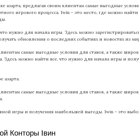
ке азарта, предлагая своим клиентам самые выгодные услови
ного игрового процесса. 1win – это место, где можно найти 
ды.
 что нужно для начала игры. Здесь можно зарегистрироваться
получать обновления о последних событиях и новостях из мир
клиентам самые выгодные условия для ставок, а также широ
. Здесь можно найти все, что нужно для начала игры и пол
е азарта.
клиентам самые выгодные условия для ставок, а также широ
а.
ешной игры и получения наибольшей выгоды. 1win – это выбор
ой Конторы 1вин