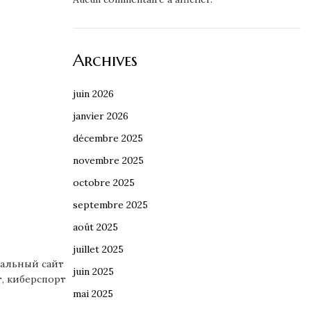
Archives
juin 2026
janvier 2026
décembre 2025
novembre 2025
octobre 2025
septembre 2025
août 2025
juillet 2025
иальный сайт
juin 2025
, киберспорт
mai 2025