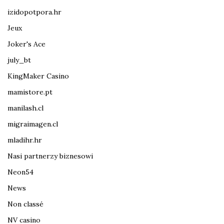
izidopotpora.hr
Jeux
Joker's Ace
july_bt
KingMaker Casino
mamistore.pt
manilash.cl
migraimagen.cl
mladihr.hr
Nasi partnerzy biznesowi
Neon54
News
Non classé
NV casino