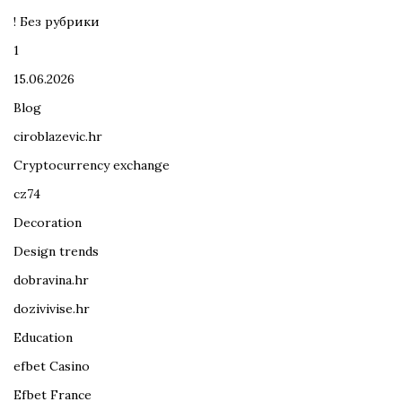
! Без рубрики
1
15.06.2026
Blog
ciroblazevic.hr
Cryptocurrency exchange
cz74
Decoration
Design trends
dobravina.hr
dozivivise.hr
Education
efbet Casino
Efbet France