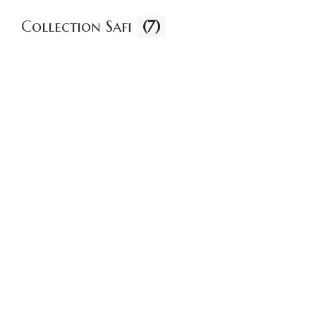
Collection Safi
(7)
7 products
Collection Émeraude
(6)
6 products
Voir plus
L’ART D’OFFRIR
SÉLECTIONS OLFACTIVES
ALL
PRODUCTS
CRÉATION MAISON TILYLA
4 PRODUCTS
ALL
PRODUCTS
NATURE'S GIFT
4 PRODUCTS
ALL
PRODUCTS
ELEMENTS
3 PRODUCTS
ALL
PRODUCTS
METALLIQUE
15 PRODUCTS
Création Maison Tilyla
(4)
4 products