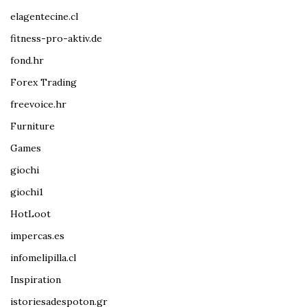
elagentecine.cl
fitness-pro-aktiv.de
fond.hr
Forex Trading
freevoice.hr
Furniture
Games
giochi
giochi1
HotLoot
impercas.es
infomelipilla.cl
Inspiration
istoriesadespoton.gr