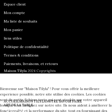
Espace client
Mon compte
Ma liste de souhaits
Mon panier
liens utiles
Politique de confidentialité
Termes & conditions
Paiements, livraisons, et retours
Maison Tilyla
2024 Copyrights
Bienvenue sur "Maison Tilyla" ! Pour vous offrir la meilleure
expérience possible, notre site utilise des cookies. Les cookies
sont de petits fichiers texte qui sont stockés sur votre appareil
ACCUEIL
MAISON TILYLA
NOTRE SAVOIR FAIRE
lorsque vous naviguez sur notre site. Ils nous aident à améliorer la
ART DE LA TABLE
fonctionnalité et la performance du site, tout en fournissant des
Catégories