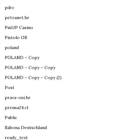
pdrc
petzanet.hr
PinUP Casino
Pistolo GR
poland
POLAND – Copy
POLAND – Copy – Copy
POLAND – Copy – Copy (2)
Post
prava-osi.hr
prensa24.cl
Public
Rabona Deutschland
ready_text