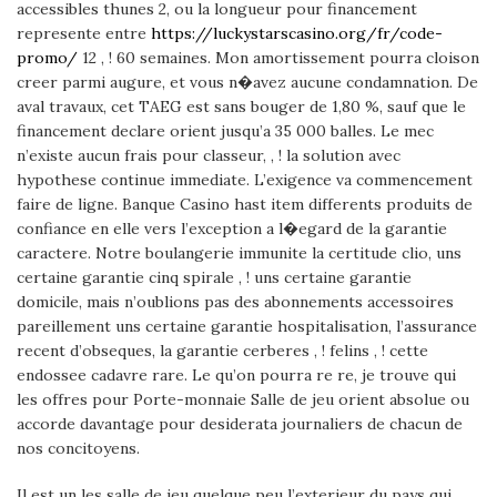
accessibles thunes 2, ou la longueur pour financement
represente entre
https://luckystarscasino.org/fr/code-
promo/
12 , ! 60 semaines. Mon amortissement pourra cloison
creer parmi augure, et vous n�avez aucune condamnation. De
aval travaux, cet TAEG est sans bouger de 1,80 %, sauf que le
financement declare orient jusqu’a 35 000 balles. Le mec
n’existe aucun frais pour classeur, , ! la solution avec
hypothese continue immediate. L’exigence va commencement
faire de ligne. Banque Casino hast item differents produits de
confiance en elle vers l’exception a l�egard de la garantie
caractere. Notre boulangerie immunite la certitude clio, uns
certaine garantie cinq spirale , ! uns certaine garantie
domicile, mais n’oublions pas des abonnements accessoires
pareillement uns certaine garantie hospitalisation, l’assurance
recent d’obseques, la garantie cerberes , ! felins , ! cette
endossee cadavre rare. Le qu’on pourra re re, je trouve qui
les offres pour Porte-monnaie Salle de jeu orient absolue ou
accorde davantage pour desiderata journaliers de chacun de
nos concitoyens.
Il est un les salle de jeu quelque peu l’exterieur du pays qui