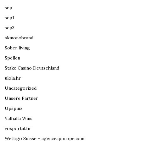
sep
sep1
sep3
skmonobrand
Sober living
Spellen
Stake Casino Deutschland
ulola.hr
Uncategorized
Unsere Partner
Upspinz
Valhalla Wins
voxportal.hr
Wettigo Suisse – agenceapocope.com