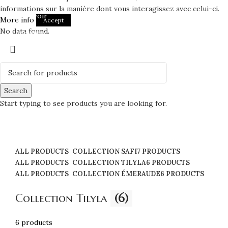
informations sur la manière dont vous interagissez avec celui-ci.
Tout voir
More info
Accept
No data found.
Assiettes
Bols et Saladiers
Plats et Plateaux
Tasses, Verres et Mugs
Search
Sucriers, Beurriers et Boites
Start typing to see products you are looking for.
Théières et Cafetières
Tajines et Soupières
ALL
PRODUCTS
COLLECTION SAFI
7 PRODUCTS
ALL
PRODUCTS
COLLECTION TILYLA
6 PRODUCTS
ALL
PRODUCTS
COLLECTION ÉMERAUDE
6 PRODUCTS
Collection Tilyla
(6)
6 products