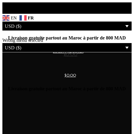
EN
FR
USD ($)
Livraison gratuite partout au Maroc à partir de 800 MAD
Wrong menu selected
USD ($)
LOGIN / REGISTER
$
0.00
$
0.00
Livraison gratuite partout au Maroc à partir de 800 MAD