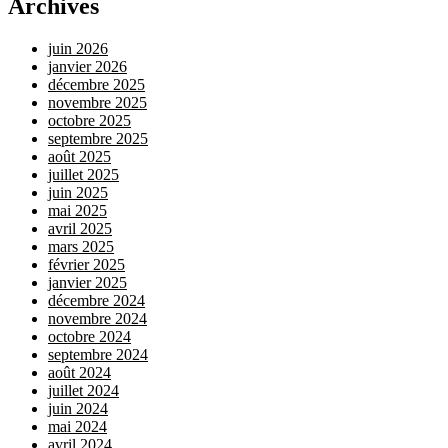
Archives
juin 2026
janvier 2026
décembre 2025
novembre 2025
octobre 2025
septembre 2025
août 2025
juillet 2025
juin 2025
mai 2025
avril 2025
mars 2025
février 2025
janvier 2025
décembre 2024
novembre 2024
octobre 2024
septembre 2024
août 2024
juillet 2024
juin 2024
mai 2024
avril 2024