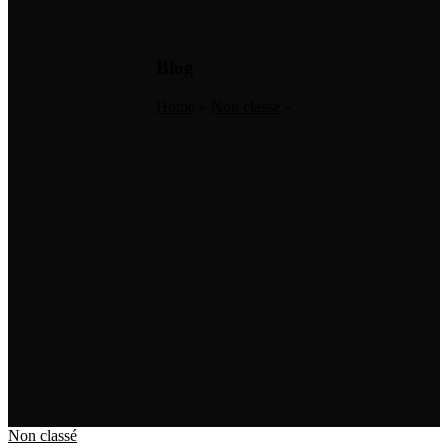
Blog
Home
»
Non classé
»
Non classé