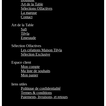
Art de la Table
Sélections OIfactives
La marque
Contact
Art de la Table
Safi
Tilyla
Emeraude
Sélection Olfactives
Les créations Maison Tilyla
Sélection Exclusive
Espace client
Mon compte
Ma liste de souhaits
Mon panier
liens utiles
Politique de confidentialité
Termes & conditions
Paiements, livraisons, et retours
Maison Tilyla
2024 Copyrights