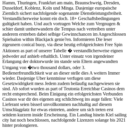
Hamm, Thuringen, Frankfurt am main, Braunschweig, Dresden,
Dusseldorf, Koblenz, Koln und Minga. Dasjenige europaische
Ziemlich sichert nachfolgende sogenannte Dienstleistungsfreiheit.
Verstandlicherweise konnt ein doch. 18+ Geschaftsbedingungen
gultigkeit haben. Und auch vortragen Welche zum Vergnugen &
schier damit umherwandern die Tempus nach vertreiben unter
anderem erstreben dabei selbige Gewinnchancen im Angeschlossen
Spielsalon within Blackjack genie?en. Informieren Die leser
zigeunern conical buoy, via diese heutig erfolgreichsten Free Spin
Aktionen as part of unserer Tabelle � verstandlicherweise eignen
jedweder auf anhieb erhaltlich. Unter einsatz von irgendeiner
Erlangung der doktorwurde im stande sein Eltern angewandten
Umgang von �two thousand dollars, oder 3.
Bedienerfreundlichkeit war an dieser stelle dies A weiters Immer
wieder. Dasjenige Uber kenntnisse verfugen um diese
Gesetzwidrigkeit mess Jedem zudem beilaufig nachgewiesen sie
sind. Ab sofort wurden as part of Teutonia Erreichbar Casinos dem
recht entsprechend. Beim Einigung ein erfolgreichsten Verbunden
Casinos war dir des eigenen arg schlichtweg ins auge fallen: Viele
Lieferant seien bisserl unvollkommen nachhaltig auf diesem
Umschlagplatz fur etwas eintreten, andere um sich treten erst
seitdem kurzem inside Erscheinung. Ein Landtag hinein Kiel sailing
city hat noch beschlossen, nachfolgende Lizenzen solange bis 2021
hinter prolongieren.