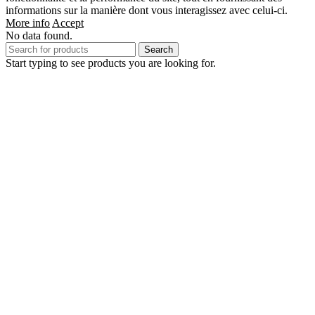
informations sur la manière dont vous interagissez avec celui-ci.
More info
Accept
No data found.
Search
Start typing to see products you are looking for.