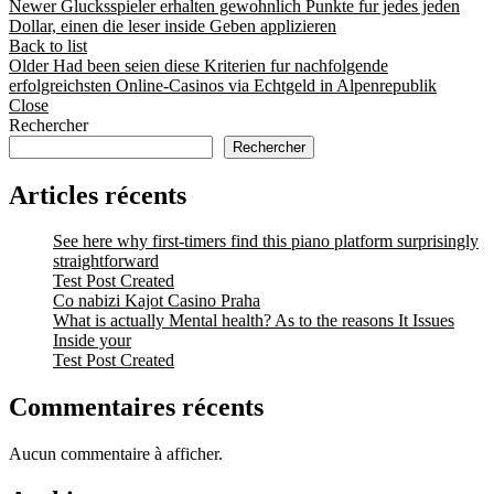
Newer
Glucksspieler erhalten gewohnlich Punkte fur jedes jeden
Dollar, einen die leser inside Geben applizieren
Back to list
Older
Had been seien diese Kriterien fur nachfolgende
erfolgreichsten Online-Casinos via Echtgeld in Alpenrepublik
Close
Rechercher
Rechercher
Articles récents
See here why first-timers find this piano platform surprisingly
straightforward
Test Post Created
Co nabizi Kajot Casino Praha
What is actually Mental health? As to the reasons It Issues
Inside your
Test Post Created
Commentaires récents
Aucun commentaire à afficher.