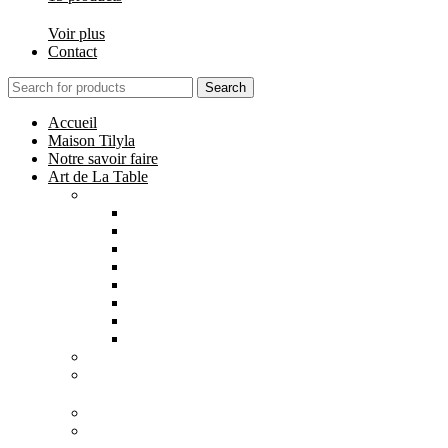
Voir plus
Contact
Search
Accueil
Maison Tilyla
Notre savoir faire
Art de La Table
Catégories
Tout voir
Assiettes
Bols et Saladiers
Plats et Plateaux
Tasses, Verres et Mugs
Sucriers, Beurriers et Boites
Théières et Cafetières
Tajines et Soupières
All
products
Collection Safi
7 products
All
products
Collection Tilyla
6 products