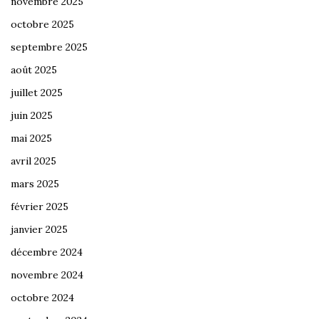
novembre 2025
octobre 2025
septembre 2025
août 2025
juillet 2025
juin 2025
mai 2025
avril 2025
mars 2025
février 2025
janvier 2025
décembre 2024
novembre 2024
octobre 2024