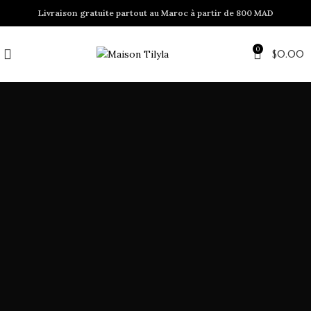
Livraison gratuite partout au Maroc à partir de 800 MAD
0
$
0.00