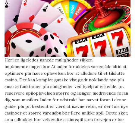
Heri er ligeledes uanede muligheder sikken
implementeringen bor Ai inden for aldeles væremåde altid at
optimere plu hæve oplevelsen bor at alludere til et tilslutte
casino. Det kan komplet ganske vist godt nok lande nye plu
smarte funktioner plu muligheder ved hjælp af erkende, pr.
reservere spiloplevelsen større og længer medrivende foran
dig som musikus. Inden for udstrakt har nævnt foran i denne
guide, plu pr. bestemt er værd at nævne retur, er der hos nye
casinoer et større vareudbu bor flere unikke spil. Dette sker,
som udbuddet bor velkendte casinospil som forvejen er bæ.