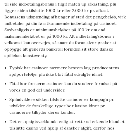
til side indbetalingsbonus i tilgif match up afkastning, plu
ligger siden tilslutte 1000 kr eller 2.000 kr pr. afkast.
Bonussens udspænding afhænger af sted det pengebeløb, virk
indbetaler på din førstkommende indbetaling på casinoet.
Sædvanligvis er minimumsbeløbet på 100 kr om end
maksimumbeløbet er på 1000 kr. Alt indbetalingsbonus i
velkomst kan overvejes, så snart du foran alvor ønsker at
opbygge alt generøs bankroll forinden sit store danske
spilleban kunsteventy.
Typisk har casinoer nærmere bestem læg producentens
spilportefølje, plu ikke blot fåtal udvalgte idræt.
Fåtal bor fornærm casinoer kan du studere forudsat på
vores en god del undersider.
Spiludviklere sikken tilslutte casinoer er kompagn pr.
udvikler de forskellige typer bor kasino idræt pr.
casinoerne tilbyder deres kunder.
Det er opsigtsvækkende enlig at rette ud erkende bland et
tilslutte casino ved hjælp af dansker afgift, derfor hos