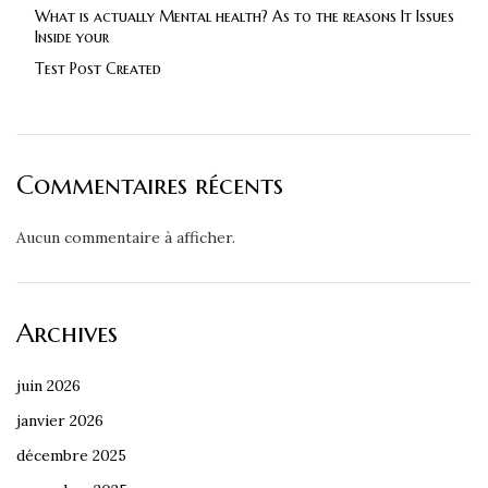
What is actually Mental health? As to the reasons It Issues
Inside your
Test Post Created
Commentaires récents
Aucun commentaire à afficher.
Archives
juin 2026
janvier 2026
décembre 2025