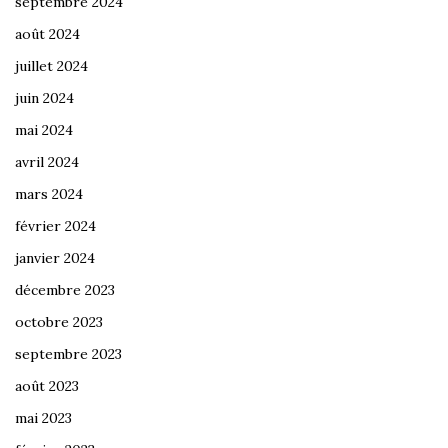
septembre 2024
août 2024
juillet 2024
juin 2024
mai 2024
avril 2024
mars 2024
février 2024
janvier 2024
décembre 2023
octobre 2023
septembre 2023
août 2023
mai 2023