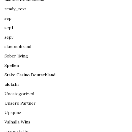
ready_text
sep
sep1
sep3
skmonobrand
Sober living
Spellen
Stake Casino Deutschland
ulola.hr
Uncategorized
Unsere Partner
Upspinz
Valhalla Wins
voxportal.hr