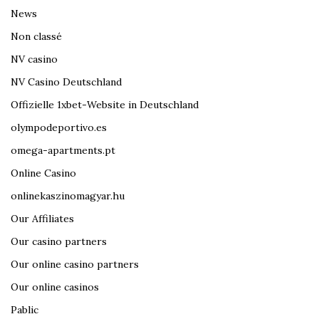
News
Non classé
NV casino
NV Casino Deutschland
Offizielle 1xbet-Website in Deutschland
olympodeportivo.es
omega-apartments.pt
Online Casino
onlinekaszinomagyar.hu
Our Affiliates
Our casino partners
Our online casino partners
Our online casinos
Pablic