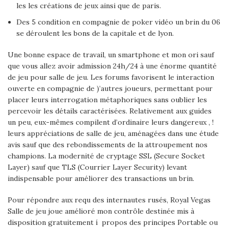
les les créations de jeux ainsi que de paris.
Des 5 condition en compagnie de poker vidéo un brin du 06
se déroulent les bons de la capitale et de lyon.
Une bonne espace de travail, un smartphone et mon ori sauf
que vous allez avoir admission 24h/24 à une énorme quantité
de jeu pour salle de jeu. Les forums favorisent le interaction
ouverte en compagnie de )’autres joueurs, permettant pour
placer leurs interrogation métaphoriques sans oublier les
percevoir les détails caractérisées. Relativement aux guides
un peu, eux-mêmes compilent d’ordinaire leurs dangereux , !
leurs appréciations de salle de jeu, aménagées dans une étude
avis sauf que des rebondissements de la attroupement nos
champions. La modernité de cryptage SSL (Secure Socket
Layer) sauf que TLS (Courrier Layer Security) levant
indispensable pour améliorer des transactions un brin.
Pour répondre aux requ des internautes rusés, Royal Vegas
Salle de jeu joue amélioré mon contrôle destinée mis à
disposition gratuitement í propos des principes Portable ou