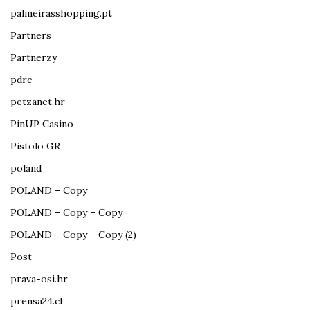
palmeirasshopping.pt
Partners
Partnerzy
pdrc
petzanet.hr
PinUP Casino
Pistolo GR
poland
POLAND – Copy
POLAND – Copy – Copy
POLAND – Copy – Copy (2)
Post
prava-osi.hr
prensa24.cl