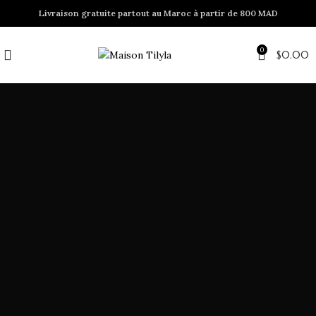
Livraison gratuite partout au Maroc à partir de 800 MAD
0
$
0.00