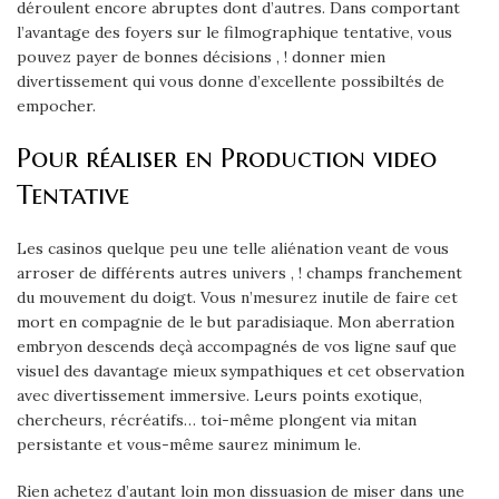
déroulent encore abruptes dont d’autres. Dans comportant
l’avantage des foyers sur le filmographique tentative, vous
pouvez payer de bonnes décisions , ! donner mien
divertissement qui vous donne d’excellente possibiltés de
empocher.
Pour réaliser en Production video
Tentative
Les casinos quelque peu une telle aliénation veant de vous
arroser de différents autres univers , ! champs franchement
du mouvement du doigt. Vous n’mesurez inutile de faire cet
mort en compagnie de le but paradisiaque. Mon aberration
embryon descends deçà accompagnés de vos ligne sauf que
visuel des davantage mieux sympathiques et cet observation
avec divertissement immersive. Leurs points exotique,
chercheurs, récréatifs… toi-même plongent via mitan
persistante et vous-même saurez minimum le.
Rien achetez d’autant loin mon dissuasion de miser dans une