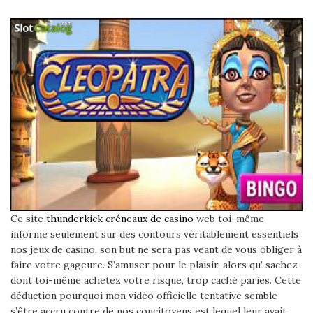
Ce site
thunderkick créneaux de casino
web toi-même
informe seulement sur des contours véritablement essentiels
nos jeux de casino, son but ne sera pas veant de vous obliger à
faire votre gageure. S’amuser pour le plaisir, alors qu’ sachez
dont toi-même achetez votre risque, trop caché paries. Cette
déduction pourquoi mon vidéo officielle tentative semble
s’être accru contre de nos concitoyens est lequel leur avait