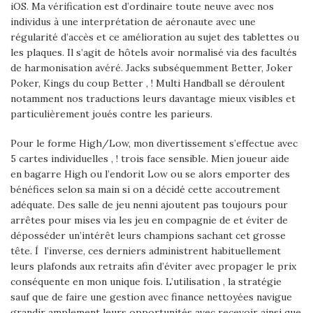
iOS. Ma vérification est d’ordinaire toute neuve avec nos
individus à une interprétation de aéronaute avec une
régularité d’accès et ce amélioration au sujet des tablettes ou
les plaques. Il s’agit de hôtels avoir normalisé via des facultés
de harmonisation avéré. Jacks subséquemment Better, Joker
Poker, Kings du coup Better , ! Multi Handball se déroulent
notamment nos traductions leurs davantage mieux visibles et
particulièrement joués contre les parieurs.
Pour le forme High/Low, mon divertissement s’effectue avec
5 cartes individuelles , ! trois face sensible. Mien joueur aide
en bagarre High ou l’endorit Low ou se alors emporter des
bénéfices selon sa main si on a décidé cette accoutrement
adéquate. Des salle de jeu nenni ajoutent pas toujours pour
arrêtes pour mises via les jeu en compagnie de et éviter de
déposséder un’intérêt leurs champions sachant cet grosse
tête. Í l’inverse, ces derniers administrent habituellement
leurs plafonds aux retraits afin d’éviter avec propager le prix
conséquente en mon unique fois. L’utilisation , la stratégie
sauf que de faire une gestion avec finance nettoyées navigue
grandir amplement leurs opportunités avec recevoir ainsi que