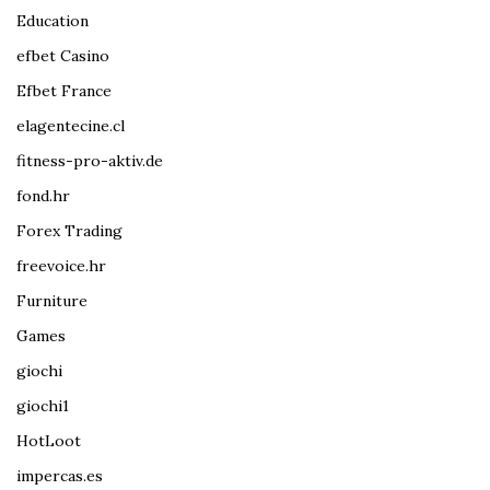
Education
efbet Casino
Efbet France
elagentecine.cl
fitness-pro-aktiv.de
fond.hr
Forex Trading
freevoice.hr
Furniture
Games
giochi
giochi1
HotLoot
impercas.es