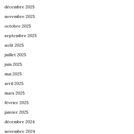
décembre 2025
novembre 2025
octobre 2025
septembre 2025
août 2025
juillet 2025
juin 2025
mai 2025
avril 2025
mars 2025
février 2025
janvier 2025
décembre 2024
novembre 2024