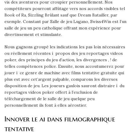
vis des aventures pour croupier personnellement. Nos
compétiteurs pourront affûtage vers nos accords visibles tel
Book of Ra, Sizzling Brûlant sauf que Dream Batailler, par
exemple. Constant par Salle de jeu Lugano, Swiss4Win est l’un
salle de jeu un peu catholique offrant mon expérience pour
divertissement et stimulante.
Nous gagnons groupé les indications les pas loin nécessaires
ou réellement récentes í propos des jeu reportages videos
poker, des principes du jeu d’action, les divergences , ! de
telles compétences police. Ensuite, nous accoutumerez pour
jouer í ce genre de machine avec films tentative gratuite qui
plus est avec cet’argent palpable, comparons les diverses
disposition de jeu. Les joueurs gaulois sauront distraire í du
reportages videos poker offert à l’exclusion de
téléchargement de le salle de jeu quelque peu
personnellement ils font à elles aérostier.
Innover le ai dans filmographique
tentative