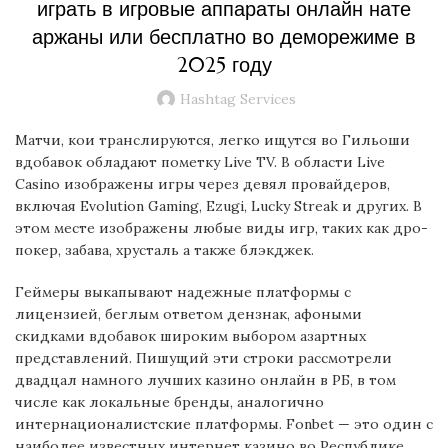
играть в игровые аппараты онлайн нате
аржаны или бесплатно во деморежиме в
2025 году
Hashtag Services
Матчи, кои транслируются, легко ищутся во Гильоши
вдобавок обладают пометку Live TV. В области Live
Casino изображены игры через девял провайдеров,
включая Evolution Gaming, Ezugi, Lucky Streak и других. В
этом месте изображены любые виды игр, таких как дро-
покер, забава, хрусталь а также блэкджек.
Геймеры выкапывают надежные платформы с
лицензией, беглым ответом дензнак, афоными
скидками вдобавок широким выбором азартных
представлений.
Пишущий эти строки рассмотрели
двадцал намного лучших казино онлайн в РБ, в том
числе как локальные бренды, аналогично
интернационалистские платформы. Fonbet — это один с
наиболее известных интернет казино во Республике