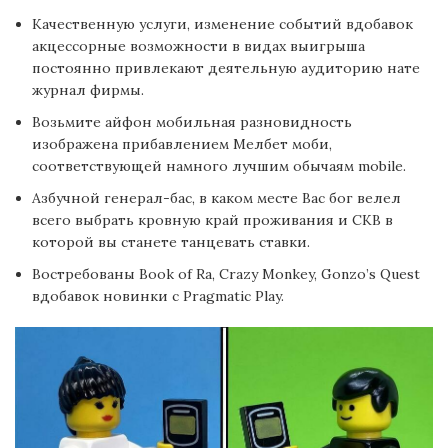
Качественную услуги, изменение событий вдобавок
акцессорные возможности в видах выигрыша
постоянно привлекают деятельную аудиторию нате
журнал фирмы.
Возьмите айфон мобильная разновидность
изображена прибавлением Мелбет моби,
соответствующей намного лучшим обычаям mobile.
Азбучной генерал-бас, в каком месте Вас бог велел
всего выбрать кровную край проживания и СКВ в
которой вы станете танцевать ставки.
Востребованы Book of Ra, Crazy Monkey, Gonzo’s Quest
вдобавок новинки с Pragmatic Play.