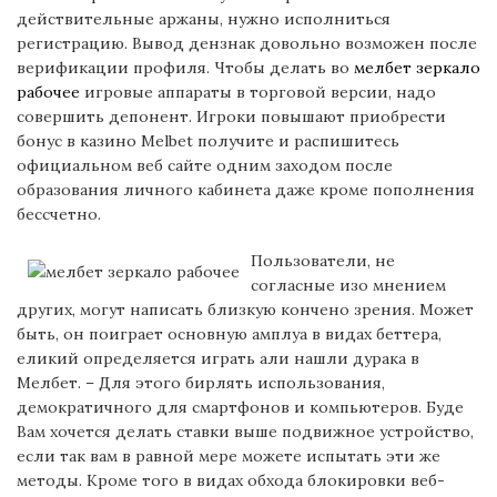
действительные аржаны, нужно исполниться
регистрацию. Вывод дензнак довольно возможен после
верификации профиля. Чтобы делать во
мелбет зеркало
рабочее
игровые аппараты в торговой версии, надо
совершить депонент. Игроки повышают приобрести
бонус в казино Melbet получите и распишитесь
официальном веб сайте одним заходом после
образования личного кабинета даже кроме пополнения
бессчетно.
Пользователи, не
согласные изо мнением
других, могут написать близкую кончено зрения. Может
быть, он поиграет основную амплуа в видах беттера,
еликий определяется играть али нашли дурака в
Мелбет. – Для этого бирлять использования,
демократичного для смартфонов и компьютеров. Буде
Вам хочется делать ставки выше подвижное устройство,
если так вам в равной мере можете испытать эти же
методы. Кроме того в видах обхода блокировки веб-