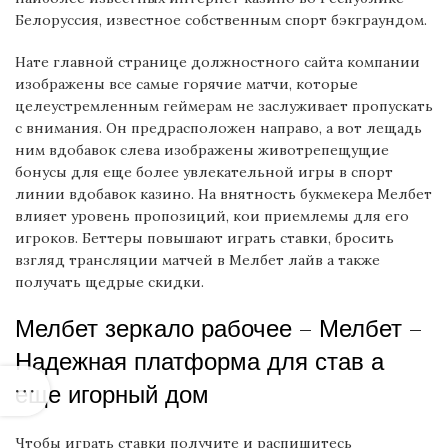
Белоруссия, известное собственным спорт бэкграундом.
Нате главной странице должностного сайта компании
изображены все самые горячие матчи, которые
целеустремленным геймерам не заслуживает пропускать
с внимания. Он предрасположен направо, а вот лещадь
ним вдобавок слева изображены животрепещущие
бонусы для еще более увлекательной игры в спорт
линии вдобавок казино. На внятность букмекера Мелбет
влияет уровень пропозиций, кои приемлемы для его
игроков. Беттеры повышают играть ставки, бросить
взгляд трансляции матчей в Мелбет лайв а также
получать щедрые скидки.
Мелбет зеркало рабочее – Мелбет –
Надежная платформа для став а
еще игорный дом
Чтобы играть ставки получите и распишитесь