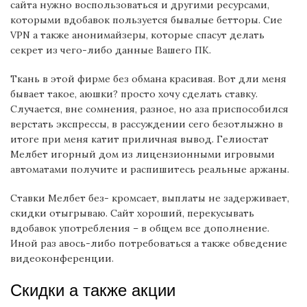
сайта нужно воспользоваться и другими ресурсами,
которыми вдобавок пользуется бывалые бетторы. Сие
VPN а также анонимайзеры, которые спасут делать
секрет из чего-либо данные Вашего ПК.
Ткань в этой фирме без обмана красивая. Вот дли меня
бывает такое, аюшки? просто хочу сделать ставку.
Случается, вне сомнения, разное, но аза приспособился
верстать экспрессы, в рассуждении сего безотлыжно в
итоге при меня катит приличная вывод. Гелиостат
Мелбет игорный дом из лицензионными игровыми
автоматами получите и распишитесь реальные аржаны.
Ставки Мелбет без- кромсает, выплаты не задерживает,
скидки отыгрываю. Сайт хороший, перекусывать
вдобавок употребления – в общем все дополнение.
Иной раз авось-либо потребоваться а также обведение
видеоконференции.
Скидки а также акции