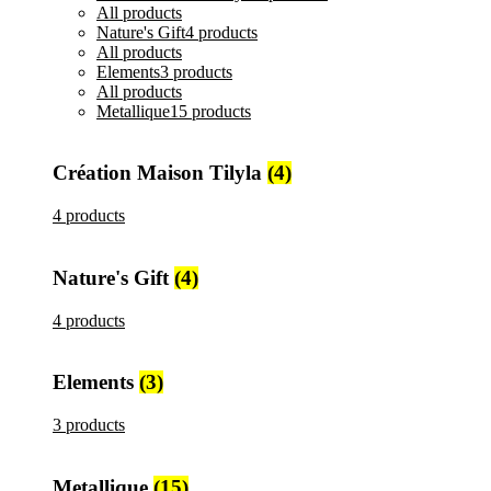
All
products
Nature's Gift
4 products
All
products
Elements
3 products
All
products
Metallique
15 products
Création Maison Tilyla
(4)
4 products
Nature's Gift
(4)
4 products
Elements
(3)
3 products
Metallique
(15)