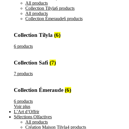
All
products
Collection Tilyla
6 products
All
products
Collection Émeraude
6 products
Collection Tilyla
(6)
6 products
Collection Safi
(7)
7 products
Collection Émeraude
(6)
6 products
Voir plus
L’Art d’Offrir
Sélections Olfactives
All
products
Création Maison Tilyla
4 products