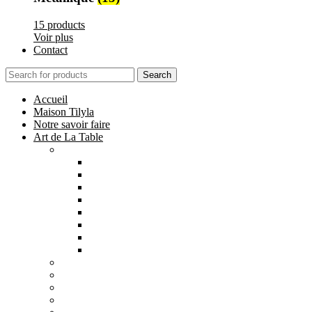
15 products
Voir plus
Contact
Search
Accueil
Maison Tilyla
Notre savoir faire
Art de La Table
Catégories
Tout voir
Assiettes
Bols et Saladiers
Plats et Plateaux
Tasses, Verres et Mugs
Sucriers, Beurriers et Boites
Théières et Cafetières
Tajines et Soupières
All
products
Collection Safi
7 products
All
products
Collection Tilyla
6 products