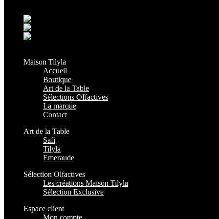
Grand Casablanca - Settat, Maroc
+212 6 38 16 85 45
contact@maisontilyla.com
maisontilyla
Maison Tilyla
Accueil
Boutique
Art de la Table
Sélections OIfactives
La marque
Contact
Art de la Table
Safi
Tilyla
Emeraude
Sélection Olfactives
Les créations Maison Tilyla
Sélection Exclusive
Espace client
Mon compte