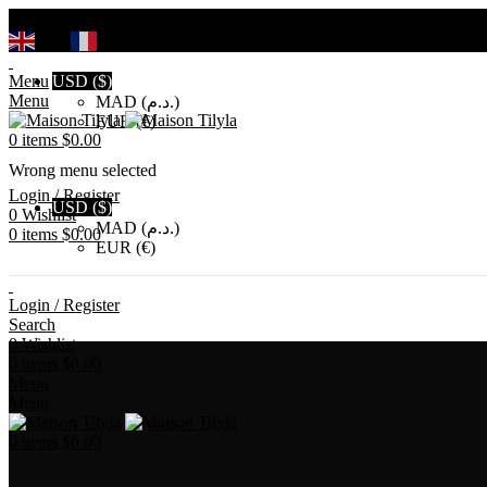
Search
EN
FR
Menu
USD ($)
Menu
MAD (د.م.)
EUR (€)
0
items
$
0.00
Wrong menu selected
Login / Register
USD ($)
0
Wishlist
MAD (د.م.)
0
items
$
0.00
EUR (€)
Login / Register
Search
0
Wishlist
0
items
$
0.00
Menu
Menu
0
items
$
0.00