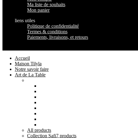
Ma liste de souhaits
Mon panier
liens utiles
Politique de confidentialité
Termes & conditions
Paiements, livraisons, et retours
Maison Tilyla
2024 Copyrights
Accueil
Maison Tilyla
Notre savoir faire
Art de La Table
Catégories
Tout voir
Assiettes
Bols et Saladiers
Plats et Plateaux
Tasses, Verres et Mugs
Sucriers, Beurriers et Boites
Théières et Cafetières
Tajines et Soupières
All
products
Collection Safi
7 products